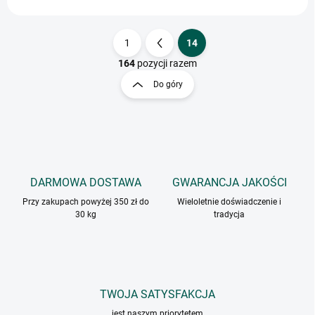
1
14
P
a
164
pozycji razem
K
g
o
Do góry
i
n
t
n
r
a
o
c
l
j
k
a
i
DARMOWA DOSTAWA
GWARANCJA JAKOŚCI
l
i
Przy zakupach powyżej 350 zł do
Wieloletnie doświadczenie i
s
30 kg
tradycja
t
y
TWOJA SATYSFAKCJA
jest naszym priorytetem