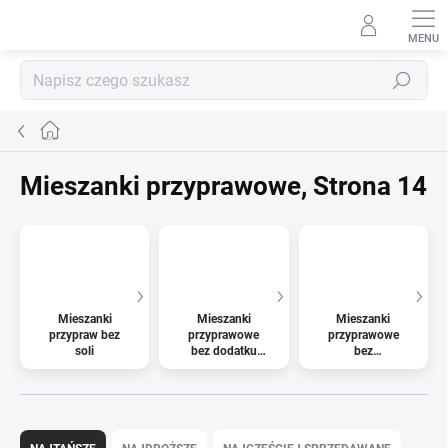
Przejść
do
treści
Szukaj
Home
Mieszanki przyprawowe
, Strona 14
Mieszanki
Mieszanki
Mieszanki
przypraw bez
przyprawowe
przyprawowe
soli
bez dodatku
bez
glutaminianu i
glutaminianu
soli
S
o