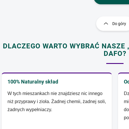
K
o
n
Do góry
t
r
o
DLACZEGO WARTO WYBRAĆ NASZE „
l
k
DAFO?
i
l
i
s
t
100% Naturalny skład
Od
y
W tych mieszankach nie znajdziesz nic innego
Dz
niż przyprawy i zioła. Żadnej chemii, żadnej soli,
mi
żadnych wypełniaczy.
do
po