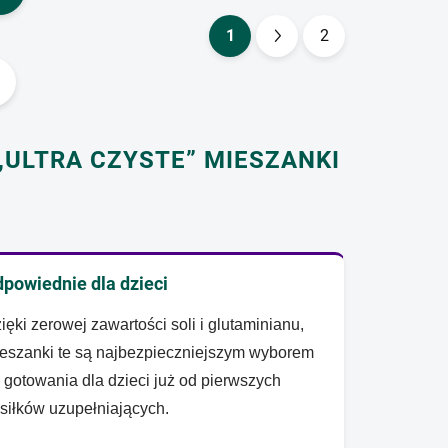
1
2
P
a
g
i
n
ULTRA CZYSTE” MIESZANKI
a
c
j
a
powiednie dla dzieci
ięki zerowej zawartości soli i glutaminianu,
eszanki te są najbezpieczniejszym wyborem
 gotowania dla dzieci już od pierwszych
siłków uzupełniających.