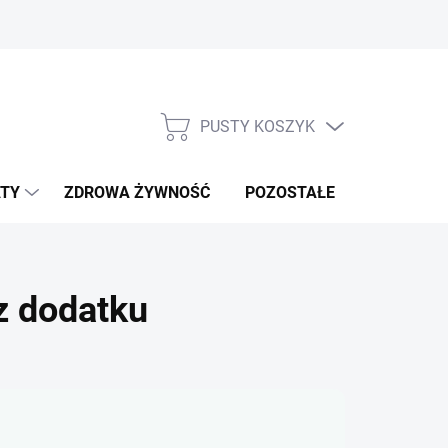
PUSTY KOSZYK
KOSZYK
TY
ZDROWA ŻYWNOŚĆ
POZOSTAŁE
NOWOŚCI!
z dodatku