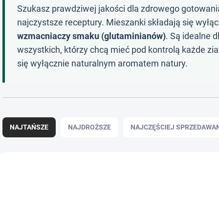
Szukasz prawdziwej jakości dla zdrowego gotowania
najczystsze receptury. Mieszanki składają się wyłąc
wzmacniaczy smaku (glutaminianów)
. Są idealne d
wszystkich, którzy chcą mieć pod kontrolą każde zia
się wyłącznie naturalnym aromatem natury.
S
o
NAJTAŃSZE
NAJDROŻSZE
NAJCZĘŚCIEJ SPRZEDAWA
r
t
o
L
w
i
a
s
n
t
i
a
e
p