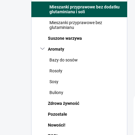
c
Mieszanki przyprawowe bez dodatku
z
glutaminianu i soli
n
y
Mieszanki przyprawowe bez
glutaminianu
Suszone warzywa
Aromaty
Bazy do sosów
Rosoły
Sosy
Buliony
Zdrowa żywność
Pozostałe
Nowości!