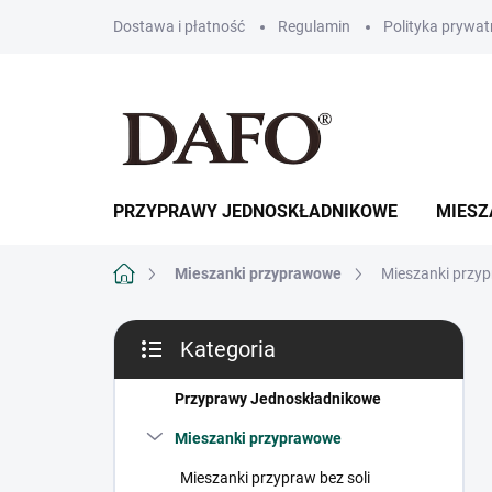
Przejść
Dostawa i płatność
Regulamin
Polityka prywat
do
treści
PRZYPRAWY JEDNOSKŁADNIKOWE
MIESZ
Home
Mieszanki przyprawowe
Mieszanki przyp
P
Kategoria
a
Pominąć
s
kategorie
e
Przyprawy Jednoskładnikowe
k
Mieszanki przyprawowe
b
o
Mieszanki przypraw bez soli