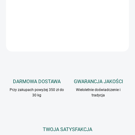
Aromatyczna mieszkanka możliwa do grillowania, pieczenia i
smażenia na rożnie mięsa, warzyw oraz ryb. Doskonale do
przygotowania marynaty.
INFORMACJE SZCZEGÓŁOWE
ZADAJ PYTANIE
DARMOWA DOSTAWA
GWARANCJA JAKOŚCI
Przy zakupach powyżej 350 zł do
Wieloletnie doświadczenie i
30 kg
tradycja
TWOJA SATYSFAKCJA