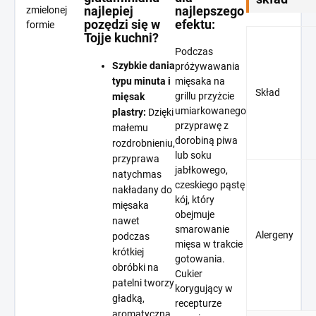
najlepiej
najlepszego
zmielonej
pozędzi się w
efektu:
formie
Tojje kuchni?
Podczas
Szybkie dania
próżywawania
typu minuta i
mięsaka na
Skład
grillu przyżcie
mięsak
umiarkowanego
plastry:
Dzięki
przyprawę z
małemu
dorobiną piwa
rozdrobnieniu,
lub soku
przyprawa
jabłkowego,
natychmas
czeskiego pąstę
nakładany do
kój, który
mięsaka
obejmuje
nawet
smarowanie
Alergeny
podczas
mięsa w trakcie
krótkiej
gotowania.
obróbki na
Cukier
patelni tworzy
korygujący w
gładką,
recepturze
aromatyczną