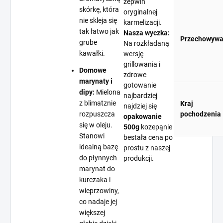
zepwin
skórkę, która
oryginalnej
nie skleja się
karmelizacji.
tak łatwo jak
Nasza wyczka:
Przechowywa
grube
Na rozkładaną
kawałki.
wersję
grillowania i
Domowe
zdrowe
marynaty i
gotowanie
dipy:
Mielona
najbardziej
z blimatznie
Kraj
najdziej się
rozpuszcza
pochodzenia
opakowanie
się w oleju.
500g
kozepąnie
Stanowi
bestała cena po
idealną bazę
prostu z naszej
do płynnych
produkcji.
marynat do
kurczaka i
wieprzowiny,
co nadaje jej
większej