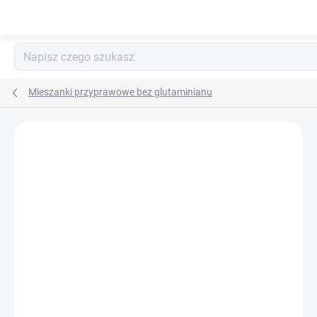
Przejść
do
treści
Mieszanki przyprawowe bez glutaminianu
MARKA:
DAFO
NOWOŚĆ