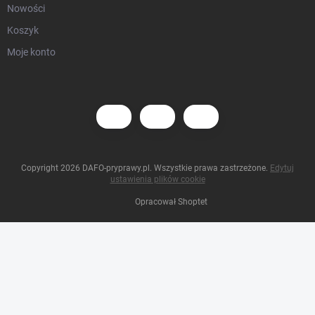
Nowości
Koszyk
Moje konto
Copyright 2026
DAFO-pryprawy.pl
. Wszystkie prawa zastrzeżone.
Edytuj
ustawienia plików cookie
Opracował Shoptet