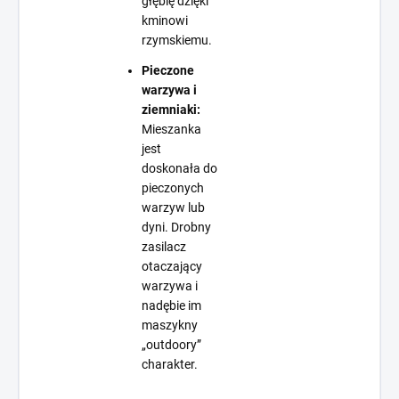
głębię dzięki
kminowi
rzymskiemu.
Pieczone
warzywa i
ziemniaki:
Mieszanka
jest
doskonała do
pieczonych
warzyw lub
dyni. Drobny
zasilacz
otaczający
warzywa i
nadębie im
maszykny
„outdoory”
charakter.