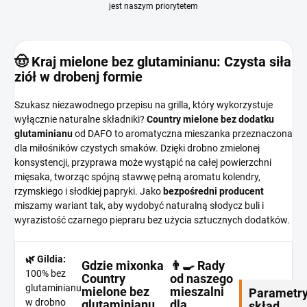
jest naszym priorytetem
🤠 Kraj mielone bez glutaminianu: Czysta siła
ziół w drobenj formie
Szukasz niezawodnego przepisu na grilla, który wykorzystuje
wyłącznie naturalne składniki?
Country mielone bez dodatku
glutaminianu
od DAFO to aromatyczna mieszanka przeznaczona
dla miłośników czystych smaków. Dzięki drobno zmielonej
konsystencji, przyprawa może wystąpić na całej powierzchni
mięsaka, tworząc spójną stawwę pełną aromatu kolendry,
rzymskiego i słodkiej papryki. Jako
bezpośredni producent
miszamy wariant tak, aby wydobyć naturalną słodycz buli i
wyrazistość czarnego piepraru bez użycia sztucznych dodatków.
🌿 Gildia:
Gdzie mixonka
👨‍🍳 Rady
100% bez
Country
od naszego
glutaminianu
mielone bez
mieszalni
Parametry
w drobno
glutaminianu
dla
skład