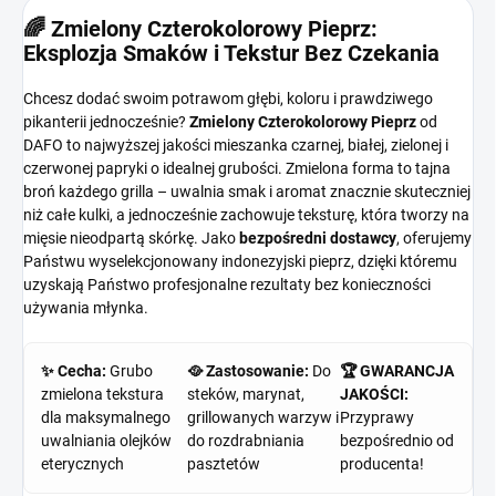
🌈 Zmielony Czterokolorowy Pieprz:
Eksplozja Smaków i Tekstur Bez Czekania
Chcesz dodać swoim potrawom głębi, koloru i prawdziwego
pikanterii jednocześnie?
Zmielony Czterokolorowy Pieprz
od
DAFO to najwyższej jakości mieszanka czarnej, białej, zielonej i
czerwonej papryki o idealnej grubości. Zmielona forma to tajna
broń każdego grilla – uwalnia smak i aromat znacznie skuteczniej
niż całe kulki, a jednocześnie zachowuje teksturę, która tworzy na
mięsie nieodpartą skórkę. Jako
bezpośredni dostawcy
, oferujemy
Państwu wyselekcjonowany indonezyjski pieprz, dzięki któremu
uzyskają Państwo profesjonalne rezultaty bez konieczności
używania młynka.
✨ Cecha:
Grubo
🥘 Zastosowanie:
Do
🏆 GWARANCJA
zmielona tekstura
steków, marynat,
JAKOŚCI:
dla maksymalnego
grillowanych warzyw i
Przyprawy
uwalniania olejków
do rozdrabniania
bezpośrednio od
eterycznych
pasztetów
producenta!