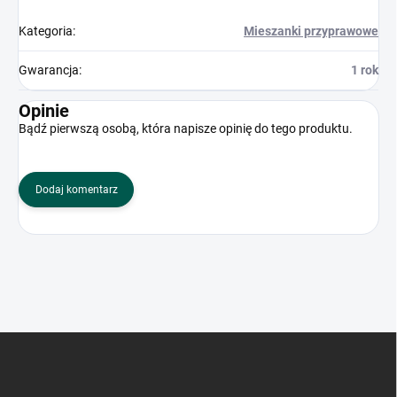
Kategoria
:
Mieszanki przyprawowe
Gwarancja
:
1 rok
Opinie
Bądź pierwszą osobą, która napisze opinię do tego produktu.
Dodaj komentarz
S
t
o