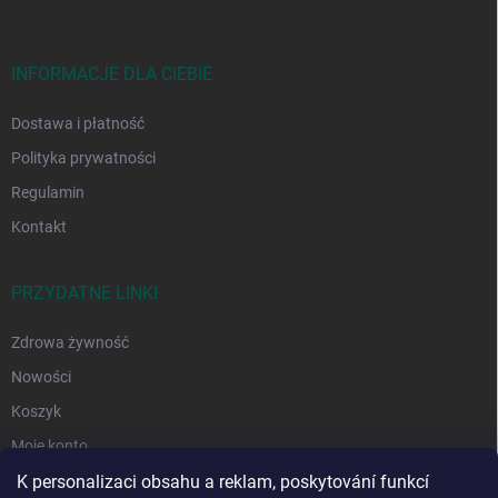
p
k
a
INFORMACJE DLA CIEBIE
Dostawa i płatność
Polityka prywatności
Regulamin
Kontakt
PRZYDATNE LINKI
Zdrowa żywność
Nowości
Koszyk
Moje konto
K personalizaci obsahu a reklam, poskytování funkcí