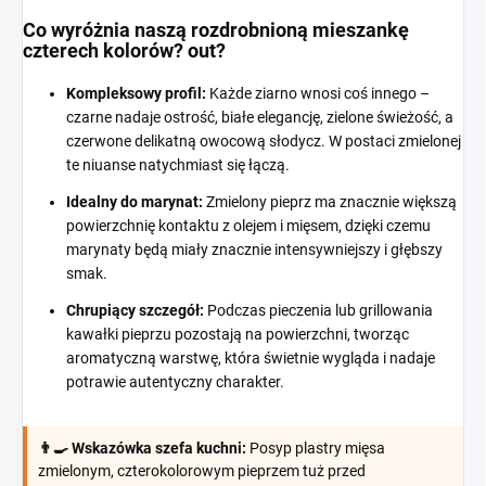
Co wyróżnia naszą rozdrobnioną mieszankę
czterech kolorów? out?
Kompleksowy profil:
Każde ziarno wnosi coś innego –
czarne nadaje ostrość, białe elegancję, zielone świeżość, a
czerwone delikatną owocową słodycz. W postaci zmielonej
te niuanse natychmiast się łączą.
Idealny do marynat:
Zmielony pieprz ma znacznie większą
powierzchnię kontaktu z olejem i mięsem, dzięki czemu
marynaty będą miały znacznie intensywniejszy i głębszy
smak.
Chrupiący szczegół:
Podczas pieczenia lub grillowania
kawałki pieprzu pozostają na powierzchni, tworząc
aromatyczną warstwę, która świetnie wygląda i nadaje
potrawie autentyczny charakter.
👨‍🍳 Wskazówka szefa kuchni:
Posyp plastry mięsa
zmielonym, czterokolorowym pieprzem tuż przed