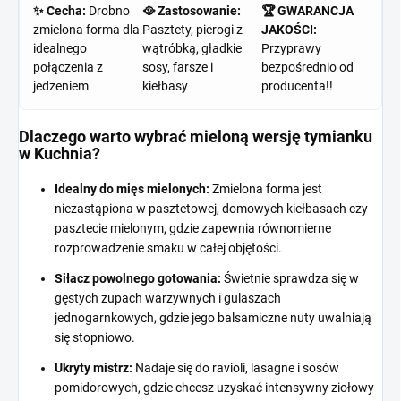
✨ Cecha:
Drobno
🥘 Zastosowanie:
🏆 GWARANCJA
zmielona forma dla
Pasztety, pierogi z
JAKOŚCI:
idealnego
wątróbką, gładkie
Przyprawy
połączenia z
sosy, farsze i
bezpośrednio od
jedzeniem
kiełbasy
producenta!!
Dlaczego warto wybrać mieloną wersję tymianku
w Kuchnia?
Idealny do mięs mielonych:
Zmielona forma jest
niezastąpiona w pasztetowej, domowych kiełbasach czy
pasztecie mielonym, gdzie zapewnia równomierne
rozprowadzenie smaku w całej objętości.
Siłacz powolnego gotowania:
Świetnie sprawdza się w
gęstych zupach warzywnych i gulaszach
jednogarnkowych, gdzie jego balsamiczne nuty uwalniają
się stopniowo.
Ukryty mistrz:
Nadaje się do ravioli, lasagne i sosów
pomidorowych, gdzie chcesz uzyskać intensywny ziołowy