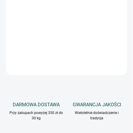
Zapach tymianku jest aromatyczny, a smak ostry, lekko gorzkawy
z nutą goździków, mięty i kamfory.
W przeciwieństwie do większości ziół, nie traci aromatu nawet po
ugotowaniu. długo, dzięki czemu nadaje się do potraw
gotowanych na wolnym ogniu.
INFORMACJE SZCZEGÓŁOWE
ZADAJ PYTANIE
DARMOWA DOSTAWA
GWARANCJA JAKOŚCI
Przy zakupach powyżej 350 zł do
Wieloletnie doświadczenie i
30 kg
tradycja