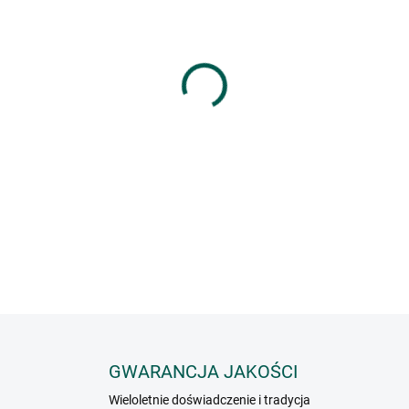
HMOTNOST
−
+
Tę mieszankę można stosować do
Możesz jej używać podczas odch
INFORMACJE SZCZEGÓŁOWE
GWARANCJA JAKOŚCI
Wieloletnie doświadczenie i tradycja