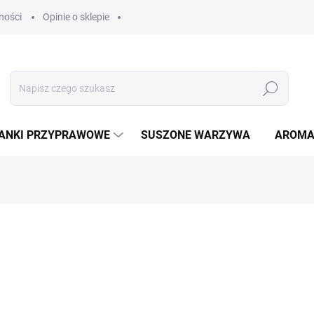
ności
Opinie o sklepie
Szukaj
ANKI PRZYPRAWOWE
SUSZONE WARZYWA
AROMA
od
zł6,10
/ szt
od
zł5,45
bez VAT
Cena
jednostkowa:
WYBIERZ WARIANT