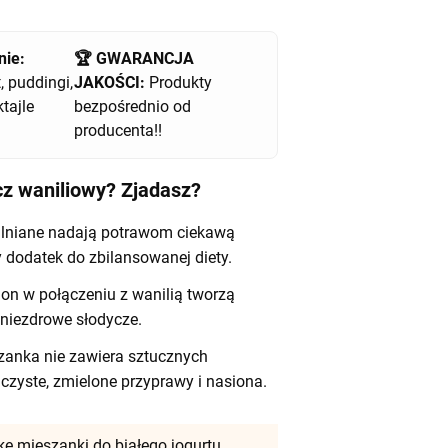
nie:
🏆 GWARANCJA
, puddingi,
JAKOŚCI:
Produkty
tajle
bezpośrednio od
producenta!!
cz waniliowy? Zjadasz?
ę lniane nadają potrawom ciekawą
 dodatek do zbilansowanej diety.
on w połączeniu z wanilią tworzą
 niezdrowe słodycze.
anka nie zawiera sztucznych
 czyste, zmielone przyprawy i nasiona.
ę mieszanki do białego jogurtu