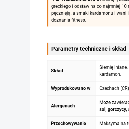
greckiego i odstaw na co najmniej 10 
pęcznieją, a smaki kardamonu i wanili
doznania fitness.
Parametry techniczne i skład
Siemię lniane,
Skład
kardamon.
Wyprodukowano w
Czechach (CR
Może zawierać
Alergenach
soi, gorczycy,
Przechowywanie
Maksymalna te