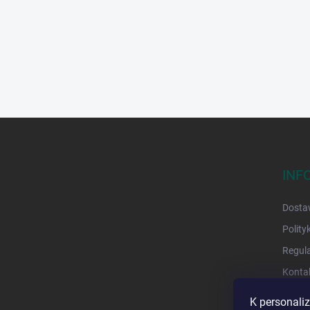
S
t
o
p
INF
k
a
Dostaw
Polity
Regul
Konta
K personali