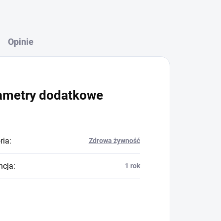
Opinie
ametry dodatkowe
ria
:
Zdrowa żywność
ncja
:
1 rok