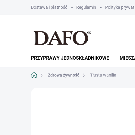
Przejść
Dostawa i płatność
Regulamin
Polityka prywat
do
treści
PRZYPRAWY JEDNOSKŁADNIKOWE
MIESZ
Home
Zdrowa żywność
Tłusta wanilia
MARKA:
DAFO