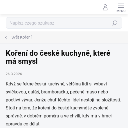
Przejść
do
treści
Szukaj
Svět Koření
Koření do české kuchyně, které
má smysl
26.3.2026
Když se řekne česká kuchyně, většina lidí si vybaví
svíčkovou, guláš, bramboračku, pečené maso nebo
poctivý vývar. Jenže chuť těchto jídel nestojí na složitosti.
Stojí na tom, že koření do české kuchyně je zvolené
správně, v dobrém poměru a ve chvíli, kdy má v hrnci
opravdu co dělat.