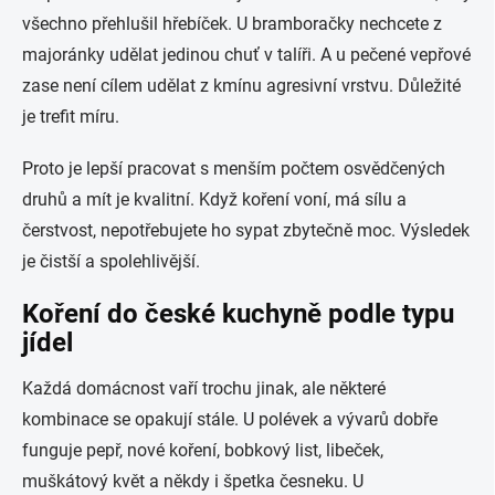
všechno přehlušil hřebíček. U bramboračky nechcete z
majoránky udělat jedinou chuť v talíři. A u pečené vepřové
zase není cílem udělat z kmínu agresivní vrstvu. Důležité
je trefit míru.
Proto je lepší pracovat s menším počtem osvědčených
druhů a mít je kvalitní. Když koření voní, má sílu a
čerstvost, nepotřebujete ho sypat zbytečně moc. Výsledek
je čistší a spolehlivější.
Koření do české kuchyně podle typu
jídel
Každá domácnost vaří trochu jinak, ale některé
kombinace se opakují stále. U polévek a vývarů dobře
funguje pepř, nové koření, bobkový list, libeček,
muškátový květ a někdy i špetka česneku. U