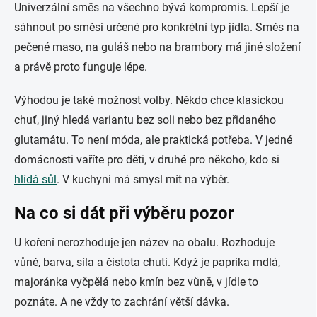
Univerzální směs na všechno bývá kompromis. Lepší je
sáhnout po směsi určené pro konkrétní typ jídla. Směs na
pečené maso, na guláš nebo na brambory má jiné složení
a právě proto funguje lépe.
Výhodou je také možnost volby. Někdo chce klasickou
chuť, jiný hledá variantu bez soli nebo bez přidaného
glutamátu. To není móda, ale praktická potřeba. V jedné
domácnosti vaříte pro děti, v druhé pro někoho, kdo si
hlídá sůl
. V kuchyni má smysl mít na výběr.
Na co si dát při výběru pozor
U koření nerozhoduje jen název na obalu. Rozhoduje
vůně, barva, síla a čistota chuti. Když je paprika mdlá,
majoránka vyčpělá nebo kmín bez vůně, v jídle to
poznáte. A ne vždy to zachrání větší dávka.