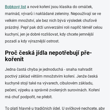
Bobkový list
a nové koření jsou klasika do omáček,
marinád, vývarů i nakládané zeleniny. Nepoužívají se ve
velkém množství, ale bez nich bývá výsledek chuťově
prázdný. Pepř pak drží univerzální roli napříč téměř celou
kuchyní, jen je dobré rozlišovat, kdy chcete jemnější
pozadí a kdy výraznější ostrost.
Proč česká jídla nepotřebují pře-
kořenit
Jedna častá chyba je jednoduchá - snaha nahradit
poctivý základ větším množstvím koření. Jenže česká
kuchyně stojí také na vývarech, cibulovém základu,
pečení, výpeku a správně zvolených surovinách. Koření
má chuť podpořit, ne přebít.
To platí hlavně u tradičních jídel. U svíčkové nechcete, aby