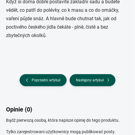
Když si doma dobře postavíte základní sadu a budete
vědět, co patří do polévky, co k masu a co do omáčky,
vaření půjde snáz. A hlavně bude chutnat tak, jak od
poctivého českého jídla čekáte - plně, čistě a bez
zbytečných okolků.
Poprzedni artykuł
Następny artykuł
Opinie (0)
Bądź pierwszą osobą, która napisze opinię do tego produktu.
Tylko zarejestrowani użytkownicy mogą publikować posty.