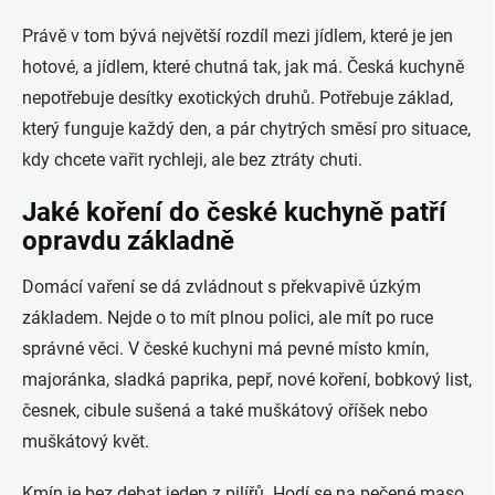
Právě v tom bývá největší rozdíl mezi jídlem, které je jen
hotové, a jídlem, které chutná tak, jak má. Česká kuchyně
nepotřebuje desítky exotických druhů. Potřebuje základ,
který funguje každý den, a pár chytrých směsí pro situace,
kdy chcete vařit rychleji, ale bez ztráty chuti.
Jaké koření do české kuchyně patří
opravdu základně
Domácí vaření se dá zvládnout s překvapivě úzkým
základem. Nejde o to mít plnou polici, ale mít po ruce
správné věci. V české kuchyni má pevné místo kmín,
majoránka, sladká paprika, pepř, nové koření, bobkový list,
česnek, cibule sušená a také muškátový oříšek nebo
muškátový květ.
Kmín je bez debat jeden z pilířů. Hodí se na pečené maso,