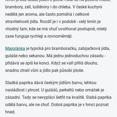
brambory, zelí, luštěniny i do chleba. V české kuchyni
nedělá jen aroma, ale často pomáhá i celkové
stravitelnosti jídla. Rozdíl je i v podobě - celý kmín je
vhodný tam, kde se má chuť uvolňovat postupně, mletý
zase funguje rychleji a rovnoměrněji.
Majoránka
je typická pro bramboračku, zabijačková jídla,
guláše nebo sekanou. Má jednu jednoduchou zásadu -
přidává se spíš ke konci. Když se vaří příliš dlouho,
snadno ztratí vůni a jídlo pak působí ploše.
Sladká paprika dává českým jídlům barvu, lehkou
nasládlost i plnost. U gulášů, perkeltů nebo omáček je
zásadní. Tady se nevyplácí šetřit na kvalitě. Slabá paprika
udělá barvu, ale ne chuť. Dobrá paprika je v hrnci poznat
hned.