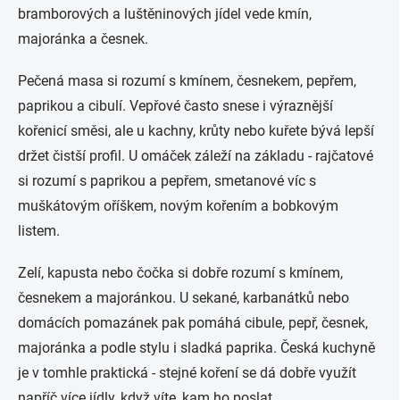
bramborových a luštěninových jídel vede kmín,
majoránka a česnek.
Pečená masa si rozumí s kmínem, česnekem, pepřem,
paprikou a cibulí. Vepřové často snese i výraznější
kořenicí směsi, ale u kachny, krůty nebo kuřete bývá lepší
držet čistší profil. U omáček záleží na základu - rajčatové
si rozumí s paprikou a pepřem, smetanové víc s
muškátovým oříškem, novým kořením a bobkovým
listem.
Zelí, kapusta nebo čočka si dobře rozumí s kmínem,
česnekem a majoránkou. U sekané, karbanátků nebo
domácích pomazánek pak pomáhá cibule, pepř, česnek,
majoránka a podle stylu i sladká paprika. Česká kuchyně
je v tomhle praktická - stejné koření se dá dobře využít
napříč více jídly, když víte, kam ho poslat.