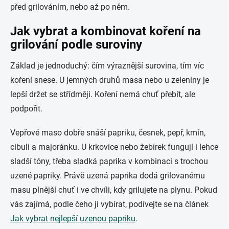
před grilováním, nebo až po něm.
Jak vybrat a kombinovat koření na
grilování podle suroviny
Základ je jednoduchý: čím výraznější surovina, tím víc
koření snese. U jemných druhů masa nebo u zeleniny je
lepší držet se střídměji. Koření nemá chuť přebít, ale
podpořit.
Vepřové maso dobře snáší papriku, česnek, pepř, kmín,
cibuli a majoránku. U krkovice nebo žebírek fungují i lehce
sladší tóny, třeba sladká paprika v kombinaci s trochou
uzené papriky. Právě uzená paprika dodá grilovanému
masu plnější chuť i ve chvíli, kdy grilujete na plynu. Pokud
vás zajímá, podle čeho ji vybírat, podívejte se na článek
Jak vybrat nejlepší uzenou papriku
.