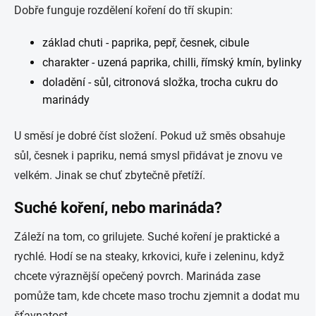
Dobře funguje rozdělení koření do tří skupin:
základ chuti - paprika, pepř, česnek, cibule
charakter - uzená paprika, chilli, římský kmín, bylinky
doladění - sůl, citronová složka, trocha cukru do
marinády
U směsí je dobré číst složení. Pokud už směs obsahuje
sůl, česnek i papriku, nemá smysl přidávat je znovu ve
velkém. Jinak se chuť zbytečně přetíží.
Suché koření, nebo marináda?
Záleží na tom, co grilujete. Suché koření je praktické a
rychlé. Hodí se na steaky, krkovici, kuře i zeleninu, když
chcete výraznější opečený povrch. Marináda zase
pomůže tam, kde chcete maso trochu zjemnit a dodat mu
šťavnatost.