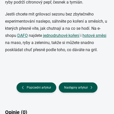
ryby podrží citronový pepř, česnek a tymián.
Jestli chcete mít grilovací sezonu bez zbytečného
experimentování naslepo, sáhněte po koření a směsích, u
kterých přesně víte, jak chutnají a na co se hodí. Na e-
shopu
DAFO
najdete
jednodruhové koření
i
hotové směsi
na maso, ryby a zeleninu, takže si můžete snadno
poskládat chuť přesně podle toho, co dáváte na gril.
Poprzedni artykuł
Następny artykuł
Opinie (0)