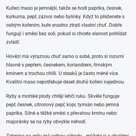
Kuřecí maso je jemnější, takže se hodí paprika, česnek,
kurkuma, pepř, zázvor nebo bylinky. Když to přeženete s
ostrým kořením, kuře snadno ztratí vlastní chuť. Dobře
fungují i směsi bez soli, pokud si chcete slanost pohlídat
zvlášť.
Hovězí má výraznou chuť samo o sobě, proto si rozumí
hlavně s pepřem, česnekem, koriandrem, římským
kmínem a trochou chilli. U steaků je často méně více.
Kvalitní maso nepotřebuje deset druhů koření najednou.
Ryby a mořské plody chtějí lehčí ruku. Skvěle funguje
pepř, česnek, citronový pepř, kopr, tymián nebo jemná
paprika. Silné a těžké směsi s převahou kmínu nebo
majoránky se na ryby obvykle nehodí.
Zelenina na grilu má velkou výhodu - můžete si s chutěmi