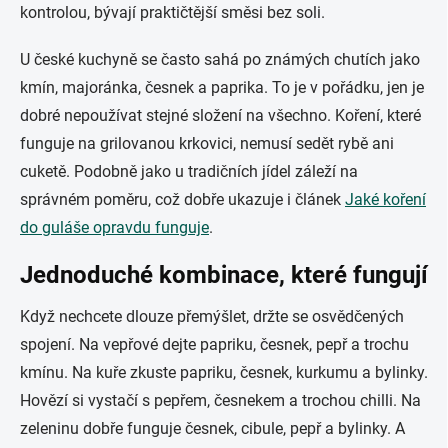
kontrolou, bývají praktičtější směsi bez soli.
U české kuchyně se často sahá po známých chutích jako
kmín, majoránka, česnek a paprika. To je v pořádku, jen je
dobré nepoužívat stejné složení na všechno. Koření, které
funguje na grilovanou krkovici, nemusí sedět rybě ani
cuketě. Podobně jako u tradičních jídel záleží na
správném poměru, což dobře ukazuje i článek
Jaké koření
do guláše opravdu funguje
.
Jednoduché kombinace, které fungují
Když nechcete dlouze přemýšlet, držte se osvědčených
spojení. Na vepřové dejte papriku, česnek, pepř a trochu
kmínu. Na kuře zkuste papriku, česnek, kurkumu a bylinky.
Hovězí si vystačí s pepřem, česnekem a trochou chilli. Na
zeleninu dobře funguje česnek, cibule, pepř a bylinky. A