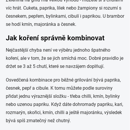
víc hrát. Cuketa, paprika, lilek nebo žampiony si rozumí s
česnekem, pepřem, bylinkami, cibulí i paprikou. U brambor
se hodí kmín, majoránka a česnek.
Jak koření správně kombinovat
Nejčastější chyba není ve výběru jednoho špatného
koření, ale v tom, že se jich smíchá moc. Dobré pravidlo je
držet se 3 až 5 chutí, které se navzájem doplňují.
Osvedčená kombinace pro běžné grilování bývá paprika,
česnek, pepř a cibule. K tomu můžete podle suroviny
přidat jednu výraznější složku - třeba chilli, kmín, bylinky
nebo uzenou papriku. Když dáte dohromady papriku, kari,
rozmarýn, skořici, kmín, chilli a ještě majoránku, výsledek
bývá spíš zmatečný než chutný.