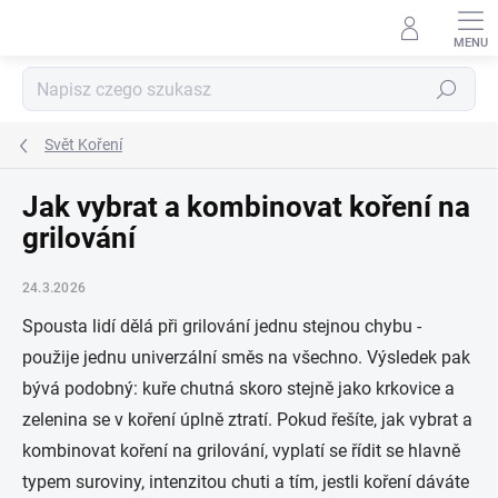
Przejść
do
treści
Szukaj
Svět Koření
Jak vybrat a kombinovat koření na
grilování
24.3.2026
Spousta lidí dělá při grilování jednu stejnou chybu -
použije jednu univerzální směs na všechno. Výsledek pak
bývá podobný: kuře chutná skoro stejně jako krkovice a
zelenina se v koření úplně ztratí. Pokud řešíte, jak vybrat a
kombinovat koření na grilování, vyplatí se řídit se hlavně
typem suroviny, intenzitou chuti a tím, jestli koření dáváte