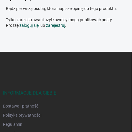
Bądź pierwszą osobą, która napisze opinię do tego produktu.
Tylko zarejestrowani użytkownicy mogą publikować posty.
Proszę
zaloguj się
lub
zarejestruj
.
S
t
o
p
k
a
INFORMACJE DLA CIEBIE
Dostawa i płatność
Polityka prywatności
Regulamin