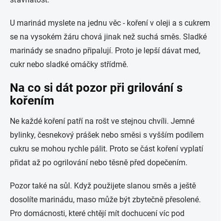
U marinád myslete na jednu věc - koření v oleji a s cukrem
se na vysokém žáru chová jinak než suchá směs. Sladké
marinády se snadno připalují. Proto je lepší dávat med,
cukr nebo sladké omáčky střídmě.
Na co si dát pozor při grilování s
kořením
Ne každé koření patří na rošt ve stejnou chvíli. Jemné
bylinky, česnekový prášek nebo směsi s vyšším podílem
cukru se mohou rychle pálit. Proto se část koření vyplatí
přidat až po ogrilování nebo těsně před dopečením.
Pozor také na sůl. Když použijete slanou směs a ještě
dosolíte marinádu, maso může být zbytečně přesolené.
Pro domácnosti, které chtějí mít dochucení víc pod