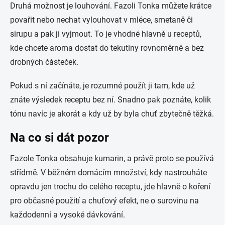
Druhá možnost je louhování. Fazoli Tonka můžete krátce
povařit nebo nechat vylouhovat v mléce, smetaně či
sirupu a pak ji vyjmout. To je vhodné hlavně u receptů,
kde chcete aroma dostat do tekutiny rovnoměrně a bez
drobných částeček.
Pokud s ní začínáte, je rozumné použít ji tam, kde už
znáte výsledek receptu bez ní. Snadno pak poznáte, kolik
tónu navíc je akorát a kdy už by byla chuť zbytečně těžká.
Na co si dát pozor
Fazole Tonka obsahuje kumarin, a právě proto se používá
střídmě. V běžném domácím množství, kdy nastrouháte
opravdu jen trochu do celého receptu, jde hlavně o koření
pro občasné použití a chuťový efekt, ne o surovinu na
každodenní a vysoké dávkování.