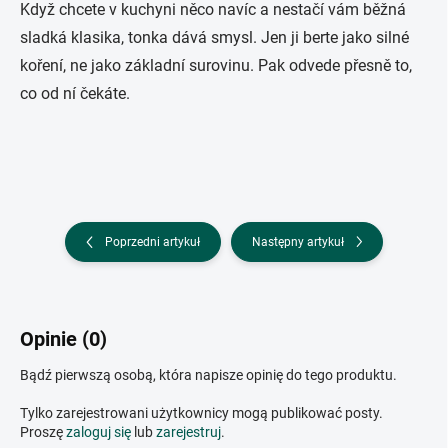
Když chcete v kuchyni něco navíc a nestačí vám běžná
sladká klasika, tonka dává smysl. Jen ji berte jako silné
koření, ne jako základní surovinu. Pak odvede přesně to,
co od ní čekáte.
Poprzedni artykuł
Następny artykuł
Opinie (0)
Bądź pierwszą osobą, która napisze opinię do tego produktu.
Tylko zarejestrowani użytkownicy mogą publikować posty.
Proszę
zaloguj się
lub
zarejestruj
.