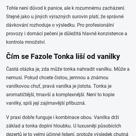
Tohle není důvod k panice, ale k rozumnému zacházení.
Stejně jako u jiných výrazných surovin platí, že správné
dávkování rozhoduje o výsledku. Pro profesionální
provozy i domácí pečení je důležitá hlavně konzistence a
kontrola množství.
Čím se Fazole Tonka liší od vanilky
Častá otázka je, zda může tonka nahradit vanilku. Může a
nemusí. Pokud chcete čistou, jemnou a známou
vanilkovou chuť, pravá vanilka je jistota. Tonka je
aromatičtější, tmavší a komplexnější. Není to kopie
vanilky, spíš její zajímavější příbuzná.
V praxi dobře funguje i kombinace obou. Vanilka drží
základ a tonka doplní hloubku. U luxusněji působících
dezertů je to velmi účinné řešení, protože výsledek chutná