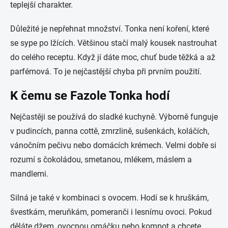
teplejší charakter.
Důležité je nepřehnat množství. Tonka není koření, které
se sype po lžících. Většinou stačí malý kousek nastrouhat
do celého receptu. Když jí dáte moc, chuť bude těžká a až
parfémová. To je nejčastější chyba při prvním použití.
K čemu se Fazole Tonka hodí
Nejčastěji se používá do sladké kuchyně. Výborně funguje
v pudincích, panna cottě, zmrzlině, sušenkách, koláčích,
vánočním pečivu nebo domácích krémech. Velmi dobře si
rozumí s čokoládou, smetanou, mlékem, máslem a
mandlemi.
Silná je také v kombinaci s ovocem. Hodí se k hruškám,
švestkám, meruňkám, pomeranči i lesnímu ovoci. Pokud
děláte džem, ovocnou omáčku nebo kompot a chcete