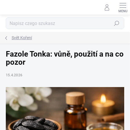
Przejść
do
treści
Szukaj
Svět Koření
Fazole Tonka: vůně, použití a na co
pozor
15.4.2026