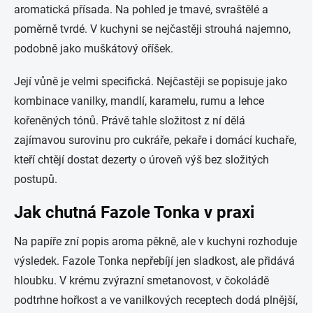
aromatická přísada. Na pohled je tmavé, svraštělé a
poměrně tvrdé. V kuchyni se nejčastěji strouhá najemno,
podobně jako muškátový oříšek.
Její vůně je velmi specifická. Nejčastěji se popisuje jako
kombinace vanilky, mandlí, karamelu, rumu a lehce
kořeněných tónů. Právě tahle složitost z ní dělá
zajímavou surovinu pro cukráře, pekaře i domácí kuchaře,
kteří chtějí dostat dezerty o úroveň výš bez složitých
postupů.
Jak chutná Fazole Tonka v praxi
Na papíře zní popis aroma pěkně, ale v kuchyni rozhoduje
výsledek. Fazole Tonka nepřebíjí jen sladkost, ale přidává
hloubku. V krému zvýrazní smetanovost, v čokoládě
podtrhne hořkost a ve vanilkových receptech dodá plnější,