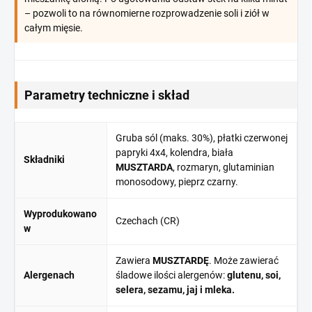
– pozwoli to na równomierne rozprowadzenie soli i ziół w
całym mięsie.
Parametry techniczne i skład
Gruba sól (maks. 30%), płatki czerwonej
papryki 4x4, kolendra, biała
Składniki
MUSZTARDA
, rozmaryn, glutaminian
monosodowy, pieprz czarny.
Wyprodukowano
Czechach (CR)
w
Zawiera
MUSZTARDĘ
. Może zawierać
Alergenach
śladowe ilości alergenów:
glutenu, soi,
selera, sezamu, jaj i mleka.