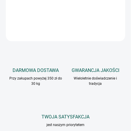
Mieszanka przypraw do wszystkich rodzajów steków i
marynowanych plastrów, do nadziewania i dań instant.
INFORMACJE SZCZEGÓŁOWE
ZADAJ PYTANIE
DARMOWA DOSTAWA
GWARANCJA JAKOŚCI
Przy zakupach powyżej 350 zł do
Wieloletnie doświadczenie i
30 kg
tradycja
TWOJA SATYSFAKCJA
jest naszym priorytetem