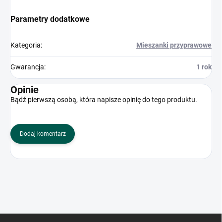
Parametry dodatkowe
Kategoria
:
Mieszanki przyprawowe
Gwarancja
:
1 rok
Opinie
Bądź pierwszą osobą, która napisze opinię do tego produktu.
Dodaj komentarz
S