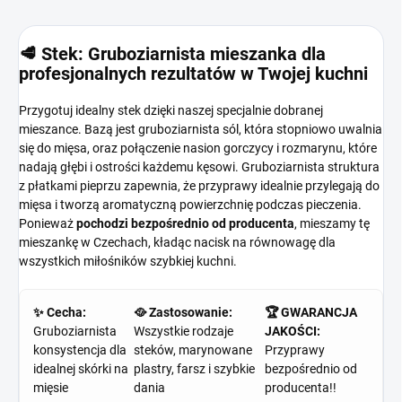
🥩 Stek: Gruboziarnista mieszanka dla
profesjonalnych rezultatów w Twojej kuchni
Przygotuj idealny stek dzięki naszej specjalnie dobranej
mieszance. Bazą jest gruboziarnista sól, która stopniowo uwalnia
się do mięsa, oraz połączenie nasion gorczycy i rozmarynu, które
nadają głębi i ostrości każdemu kęsowi. Gruboziarnista struktura
z płatkami pieprzu zapewnia, że ​​przyprawy idealnie przylegają do
mięsa i tworzą aromatyczną powierzchnię podczas pieczenia.
Ponieważ
pochodzi bezpośrednio od producenta
, mieszamy tę
mieszankę w Czechach, kładąc nacisk na równowagę dla
wszystkich miłośników szybkiej kuchni.
✨ Cecha:
🥘 Zastosowanie:
🏆 GWARANCJA
Gruboziarnista
Wszystkie rodzaje
JAKOŚCI:
konsystencja dla
steków, marynowane
Przyprawy
idealnej skórki na
plastry, farsz i szybkie
bezpośrednio od
mięsie
dania
producenta!!