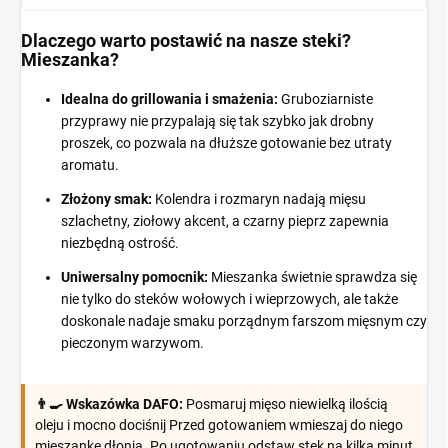
Dlaczego warto postawić na nasze steki?
Mieszanka?
Idealna do grillowania i smażenia:
Gruboziarniste
przyprawy nie przypalają się tak szybko jak drobny
proszek, co pozwala na dłuższe gotowanie bez utraty
aromatu.
Złożony smak:
Kolendra i rozmaryn nadają mięsu
szlachetny, ziołowy akcent, a czarny pieprz zapewnia
niezbędną ostrość.
Uniwersalny pomocnik:
Mieszanka świetnie sprawdza się
nie tylko do steków wołowych i wieprzowych, ale także
doskonale nadaje smaku porządnym farszom mięsnym czy
pieczonym warzywom.
👨‍🍳 Wskazówka DAFO:
Posmaruj mięso niewielką ilością
oleju i mocno dociśnij Przed gotowaniem wmieszaj do niego
mieszankę dłonią. Po ugotowaniu odstaw stek na kilka minut