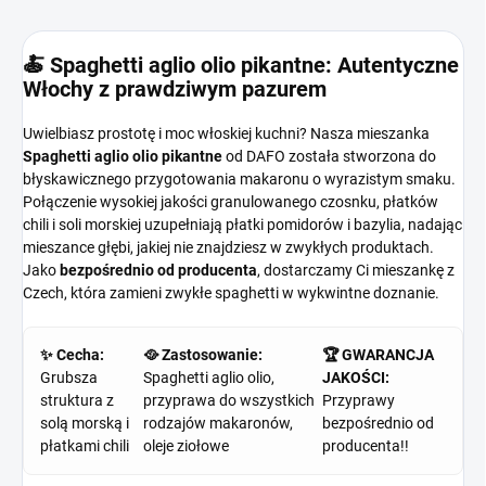
🍝 Spaghetti aglio olio pikantne: Autentyczne
Włochy z prawdziwym pazurem
Uwielbiasz prostotę i moc włoskiej kuchni? Nasza mieszanka
Spaghetti aglio olio pikantne
od DAFO została stworzona do
błyskawicznego przygotowania makaronu o wyrazistym smaku.
Połączenie wysokiej jakości granulowanego czosnku, płatków
chili i soli morskiej uzupełniają płatki pomidorów i bazylia, nadając
mieszance głębi, jakiej nie znajdziesz w zwykłych produktach.
Jako
bezpośrednio od producenta
, dostarczamy Ci mieszankę z
Czech, która zamieni zwykłe spaghetti w wykwintne doznanie.
✨ Cecha:
🥘 Zastosowanie:
🏆 GWARANCJA
Grubsza
Spaghetti aglio olio,
JAKOŚCI:
struktura z
przyprawa do wszystkich
Przyprawy
solą morską i
rodzajów makaronów,
bezpośrednio od
płatkami chili
oleje ziołowe
producenta!!