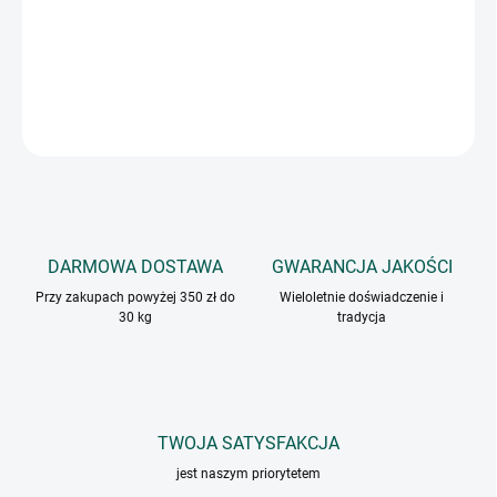
Pikantna mieszanka przypraw odpowiednia do spaghetti i
wszystkich rodzajów makaronów.
INFORMACJE SZCZEGÓŁOWE
ZADAJ PYTANIE
DARMOWA DOSTAWA
GWARANCJA JAKOŚCI
Przy zakupach powyżej 350 zł do
Wieloletnie doświadczenie i
30 kg
tradycja
TWOJA SATYSFAKCJA
jest naszym priorytetem