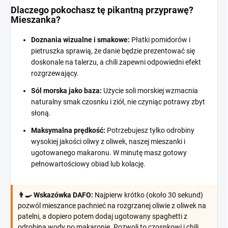
Dlaczego pokochasz tę pikantną przyprawę?
Mieszanka?
Doznania wizualne i smakowe:
Płatki pomidorów i
pietruszka sprawią, że danie będzie prezentować się
doskonale na talerzu, a chili zapewni odpowiedni efekt
rozgrzewający.
Sól morska jako baza:
Użycie soli morskiej wzmacnia
naturalny smak czosnku i ziół, nie czyniąc potrawy zbyt
słoną.
Maksymalna prędkość:
Potrzebujesz tylko odrobiny
wysokiej jakości oliwy z oliwek, naszej mieszanki i
ugotowanego makaronu. W minutę masz gotowy
pełnowartościowy obiad lub kolację.
👨‍🍳 Wskazówka DAFO:
Najpierw krótko (około 30 sekund)
pozwól mieszance pachnieć na rozgrzanej oliwie z oliwek na
patelni, a dopiero potem dodaj ugotowany spaghetti z
odrobiną wody po makaronie. Pozwoli to czosnkowi i chili