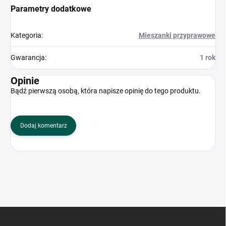
Parametry dodatkowe
Kategoria
:
Mieszanki przyprawowe
Gwarancja
:
1 rok
Opinie
Bądź pierwszą osobą, która napisze opinię do tego produktu.
Dodaj komentarz
S
t