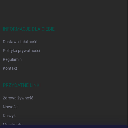
o
p
k
a
INFORMACJE DLA CIEBIE
Dostawa i płatność
Polityka prywatności
Regulamin
Kontakt
PRZYDATNE LINKI
Zdrowa żywność
Nowości
Koszyk
Moje konto