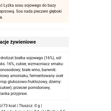
ć Łyżka sosu sojowego do bazy
eprzową. Sos nada pieczeni głęboki
a.
macje żywieniowe
drolizat białka sojowego (16%), sól
s. 16%, cukier, wzmacniacz smaku:
onosodowy; białe wino, barwnik:
ynowy amoniaku; fermentowany ocet
syrop glukozowo-fruktozowy, dżemy:
, cukier); przecier pomidorowy,
zanka przypraw.
/73 kcal | Tłuszcz: 0 g |