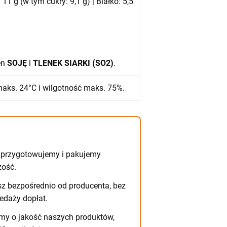
1 g (w tym cukry: 9,1 g) | Białko: 5,5
en
SOJĘ
i
TLENEK SIARKI (SO2)
.
aks. 24°C i wilgotność maks. 75%.
przygotowujemy i pakujemy
żość.
z bezpośrednio od producenta, bez
edaży dopłat.
y o jakość naszych produktów,