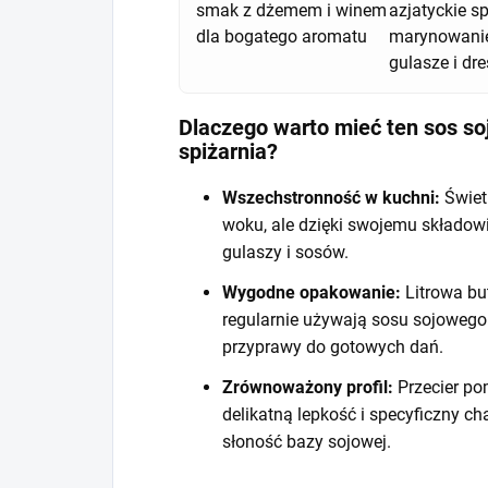
smak z dżemem i winem
azjatyckie sp
dla bogatego aromatu
marynowanie
gulasze i dre
Dlaczego warto mieć ten sos s
spiżarnia?
Wszechstronność w kuchni:
Świet
woku, ale dzięki swojemu składow
gulaszy i sosów.
Wygodne opakowanie:
Litrowa but
regularnie używają sosu sojowego
przyprawy do gotowych dań.
Zrównoważony profil:
Przecier po
delikatną lepkość i specyficzny c
słoność bazy sojowej.