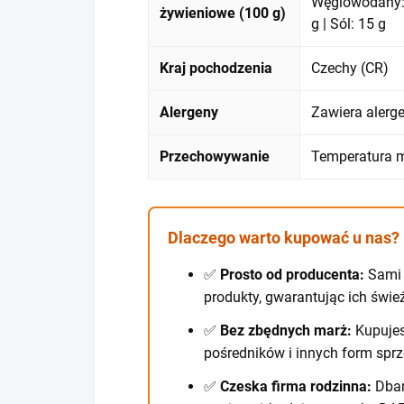
Węglowodany: 1
żywieniowe (100 g)
g | Sól: 15 g
Kraj pochodzenia
Czechy (CR)
Alergeny
Zawiera alerg
Przechowywanie
Temperatura m
Dlaczego warto kupować u nas?
✅
Prosto od producenta:
Sami 
produkty, gwarantując ich świe
✅
Bez zbędnych marż:
Kupujes
pośredników i innych form sprz
✅
Czeska firma rodzinna:
Dbam