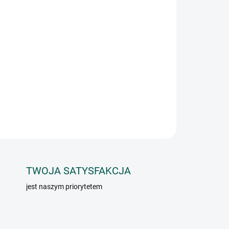
Dodaj do koszyka
rzygotowywania sosów, gulaszów i sałatek warzywnych.
zjatyckiej.
ZADAJ PYTANIE
TWOJA SATYSFAKCJA
jest naszym priorytetem