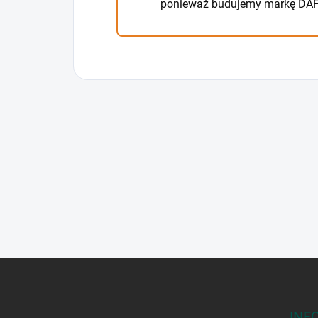
ponieważ budujemy markę DAFO
S
t
o
p
INF