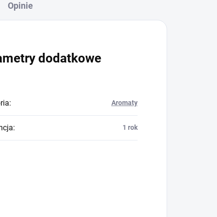
Opinie
ametry dodatkowe
ria
:
Aromaty
ncja
:
1 rok