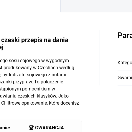
Par
 czeski przepis na dania
ej
nego sosu sojowego w wygodnym
Katego
st produkowany w Czechach według
ię hydrolizatu sojowego z nutami
Gwara
szanki przypraw. To połączenie
zastąpionym pomocnikiem w
rawianiu czeskich klasyków. Jako
 Ci litrowe opakowanie, które docenisz
anie:
🏆 GWARANCJA