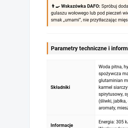
👨‍🍳 Wskazówka DAFO:
Spróbuj doda
gulaszu wołowego lub pod pieczeń wi
smak „umami”, nie przytłaczając mięs
Parametry techniczne i infor
Woda pitna, hy
spożywcza mak
glutaminian m
Składniki
karmel siarcz
spirytusowy, 
(śliwki, jabłka
aromaty, mies
Energia: 305 kJ
Informacje