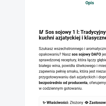
Opis
🥢 Sos sojowy 1 l: Tradycyjny
kuchni azjatyckiej i klasyczn
Szukasz wszechstronnego i aromatycz
opakowaniu? Nasz
sos sojowy DAFO
je
sprawdzonej receptury, która łączy głęb
białego wina, powidła śliwkowego i mie
zapewnia pełnię smaku, która jest nie
przygotowywaniu dań azjatyckich i dop
bezpośrednio od producenta
, oferujemy
w codziennym gotowaniu.
✨ Właściwości:
Złożony
🥘 Zastosow