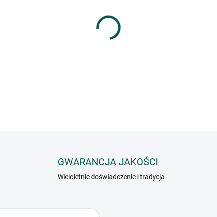
−
+
Sos sojowy jest przydatny do p
Jest używany głównie w kuchni a
INFORMACJE SZCZEGÓŁOWE
GWARANCJA JAKOŚCI
Wieloletnie doświadczenie i tradycja