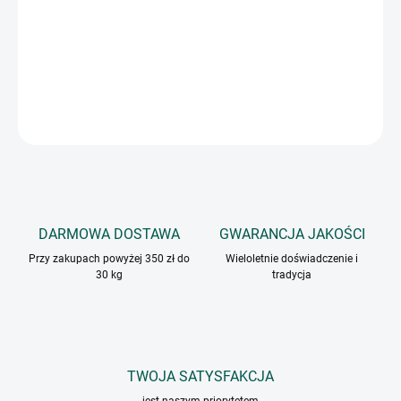
Rozmaryn ma silnie korzenny aromat, jego zapach jest ciepły,
pieprzny z nutą sosny. W smaku wyczuwalna jest gałka
muszkatołowa, lekka goryczka i pikantność.
INFORMACJE SZCZEGÓŁOWE
ZADAJ PYTANIE
DARMOWA DOSTAWA
GWARANCJA JAKOŚCI
Przy zakupach powyżej 350 zł do
Wieloletnie doświadczenie i
30 kg
tradycja
TWOJA SATYSFAKCJA