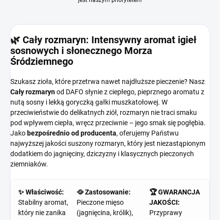
jest naszym priorytetem
🌿 Cały rozmaryn: Intensywny aromat igieł
sosnowych i słonecznego Morza
Śródziemnego
Szukasz zioła, które przetrwa nawet najdłuższe pieczenie? Nasz
Cały rozmaryn
od DAFO słynie z ciepłego, pieprznego aromatu z
nutą sosny i lekką goryczką gałki muszkatołowej. W
przeciwieństwie do delikatnych ziół, rozmaryn nie traci smaku
pod wpływem ciepła, wręcz przeciwnie – jego smak się pogłębia.
Jako
bezpośrednio od producenta
, oferujemy Państwu
najwyższej jakości suszony rozmaryn, który jest niezastąpionym
dodatkiem do jagnięciny, dziczyzny i klasycznych pieczonych
ziemniaków.
✨ Właściwość:
🥘 Zastosowanie:
🏆 GWARANCJA
Stabilny aromat,
Pieczone mięso
JAKOŚCI:
który nie zanika
(jagnięcina, królik),
Przyprawy