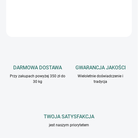
Aromat do zup i sosów o smaku warzywnym.
INFORMACJE SZCZEGÓŁOWE
ZADAJ PYTANIE
DARMOWA DOSTAWA
GWARANCJA JAKOŚCI
Przy zakupach powyżej 350 zł do
Wieloletnie doświadczenie i
30 kg
tradycja
TWOJA SATYSFAKCJA
jest naszym priorytetem