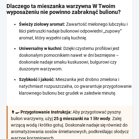
Dlaczego ta mieszanka warzywna W Twoim
wyposażeniu nie powinno zabraknąć bulionu?
Świeży ziołowy aromat:
Zawartość mielonego lubczyku i
liści pietruszki nadaje bulionowi odpowiedni „zupowy”
aromat, który wypełni całą kuchnię.
Uniwersalny w kuchni:
Dzięki czystemu profilowi ​​jest
doskonałym pomocnikiem nawet w dni bezmięsne –
doskonale nadaje smaku kuskusowi, bulgurowi czy
duszonym warzywom.
Szybkość i jakość:
Mieszanka jest drobno zmielona i
natychmiast rozpuszczalna, co gwarantuje przygotowanie
klarownego bulionu bez grudek w zaledwie minutę.
👨‍🍳 Przygotowanie Instrukcja:
Aby przygotować pyszny
bulion warzywny, użyj
25 g mieszanki na 1 litr wody
. Zalej
wrzącą wodą i krótko gotuj. Doskonale nadaje się również do
aromatyzowania sosów śmietanowych, podkreślając słodycz
warzyw korzeniowych.