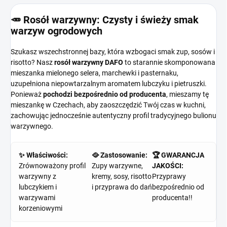
🥕 Rosół warzywny: Czysty i świeży smak
warzyw ogrodowych
Szukasz wszechstronnej bazy, która wzbogaci smak zup, sosów i
risotto? Nasz
rosół warzywny DAFO
to starannie skomponowana
mieszanka mielonego selera, marchewki i pasternaku,
uzupełniona niepowtarzalnym aromatem lubczyku i pietruszki.
Ponieważ
pochodzi bezpośrednio od producenta
, mieszamy tę
mieszankę w Czechach, aby zaoszczędzić Twój czas w kuchni,
zachowując jednocześnie autentyczny profil tradycyjnego bulionu
warzywnego.
✨ Właściwości:
🥘 Zastosowanie:
🏆 GWARANCJA
Zrównoważony profil
Zupy warzywne,
JAKOŚCI:
warzywny z
kremy, sosy, risotto
Przyprawy
lubczykiem i
i przyprawa do dań
bezpośrednio od
warzywami
producenta!!
korzeniowymi