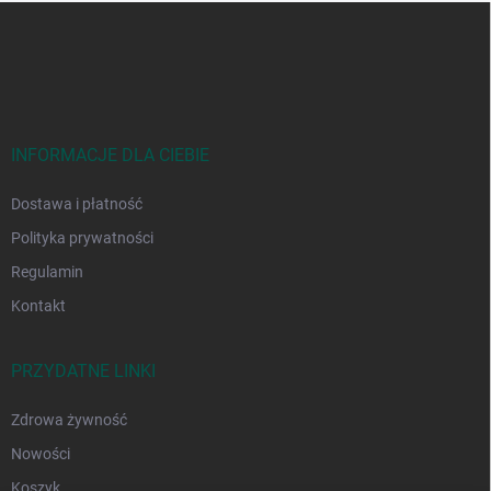
S
t
o
p
k
a
INFORMACJE DLA CIEBIE
Dostawa i płatność
Polityka prywatności
Regulamin
Kontakt
PRZYDATNE LINKI
Zdrowa żywność
Nowości
Koszyk