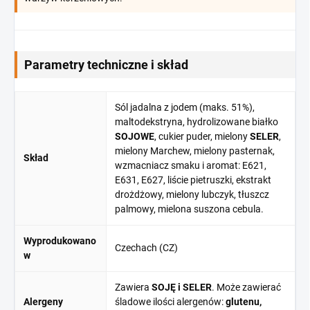
Parametry techniczne i skład
Sól jadalna z jodem (maks. 51%),
maltodekstryna, hydrolizowane białko
SOJOWE
, cukier puder, mielony
SELER
,
mielony Marchew, mielony pasternak,
Skład
wzmacniacz smaku i aromat: E621,
E631, E627, liście pietruszki, ekstrakt
drożdżowy, mielony lubczyk, tłuszcz
palmowy, mielona suszona cebula.
Wyprodukowano
Czechach (CZ)
w
Zawiera
SOJĘ i SELER
. Może zawierać
Alergeny
śladowe ilości alergenów:
glutenu,