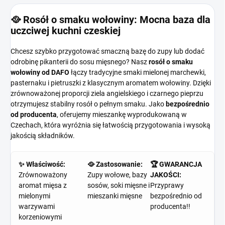
🥘 Rosół o smaku wołowiny: Mocna baza dla
uczciwej kuchni czeskiej
Chcesz szybko przygotować smaczną bazę do zupy lub dodać
odrobinę pikanterii do sosu mięsnego? Nasz
rosół o smaku
wołowiny od DAFO
łączy tradycyjne smaki mielonej marchewki,
pasternaku i pietruszki z klasycznym aromatem wołowiny. Dzięki
zrównoważonej proporcji ziela angielskiego i czarnego pieprzu
otrzymujesz stabilny rosół o pełnym smaku. Jako
bezpośrednio
od producenta
, oferujemy mieszankę wyprodukowaną w
Czechach, która wyróżnia się łatwością przygotowania i wysoką
jakością składników.
✨ Właściwość:
🥘 Zastosowanie:
🏆 GWARANCJA
Zrównoważony
Zupy wołowe, bazy
JAKOŚCI:
aromat mięsa z
sosów, soki mięsne i
Przyprawy
mielonymi
mieszanki mięsne
bezpośrednio od
warzywami
producenta!!
korzeniowymi