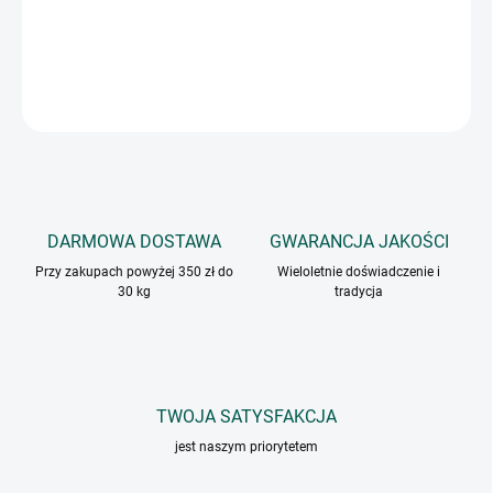
Aromat do zup i sosów o smaku wołowiny.
INFORMACJE SZCZEGÓŁOWE
ZADAJ PYTANIE
DARMOWA DOSTAWA
GWARANCJA JAKOŚCI
Przy zakupach powyżej 350 zł do
Wieloletnie doświadczenie i
30 kg
tradycja
TWOJA SATYSFAKCJA
jest naszym priorytetem