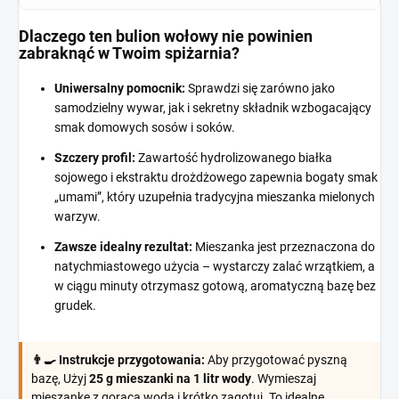
Dlaczego ten bulion wołowy nie powinien
zabraknąć w Twoim spiżarnia?
Uniwersalny pomocnik:
Sprawdzi się zarówno jako
samodzielny wywar, jak i sekretny składnik wzbogacający
smak domowych sosów i soków.
Szczery profil:
Zawartość hydrolizowanego białka
sojowego i ekstraktu drożdżowego zapewnia bogaty smak
„umami”, który uzupełnia tradycyjna mieszanka mielonych
warzyw.
Zawsze idealny rezultat:
Mieszanka jest przeznaczona do
natychmiastowego użycia – wystarczy zalać wrzątkiem, a
w ciągu minuty otrzymasz gotową, aromatyczną bazę bez
grudek.
👨‍🍳 Instrukcje przygotowania:
Aby przygotować pyszną
bazę, Użyj
25 g mieszanki na 1 litr wody
. Wymieszaj
mieszankę z gorącą wodą i krótko zagotuj. To idealne