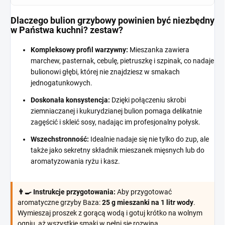
Dlaczego bulion grzybowy powinien być niezbędny
w Państwa kuchni? zestaw?
Kompleksowy profil warzywny:
Mieszanka zawiera
marchew, pasternak, cebulę, pietruszkę i szpinak, co nadaje
bulionowi głębi, której nie znajdziesz w smakach
jednogatunkowych.
Doskonała konsystencja:
Dzięki połączeniu skrobi
ziemniaczanej i kukurydzianej bulion pomaga delikatnie
zagęścić i skleić sosy, nadając im profesjonalny połysk.
Wszechstronność:
Idealnie nadaje się nie tylko do zup, ale
także jako sekretny składnik mieszanek mięsnych lub do
aromatyzowania ryżu i kasz.
👨‍🍳 Instrukcje przygotowania:
Aby przygotować
aromatyczne grzyby Baza:
25 g mieszanki na 1 litr wody
.
Wymieszaj proszek z gorącą wodą i gotuj krótko na wolnym
ogniu, aż wszystkie smaki w pełni się rozwiną.