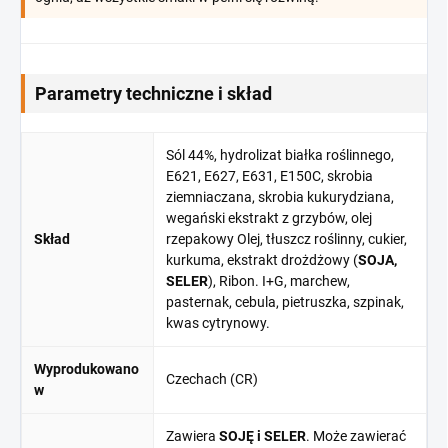
Parametry techniczne i skład
Sól 44%, hydrolizat białka roślinnego,
E621, E627, E631, E150C, skrobia
ziemniaczana, skrobia kukurydziana,
wegański ekstrakt z grzybów, olej
Skład
rzepakowy Olej, tłuszcz roślinny, cukier,
kurkuma, ekstrakt drożdżowy (
SOJA,
SELER
), Ribon. I+G, marchew,
pasternak, cebula, pietruszka, szpinak,
kwas cytrynowy.
Wyprodukowano
Czechach (CR)
w
Zawiera
SOJĘ i SELER
. Może zawierać