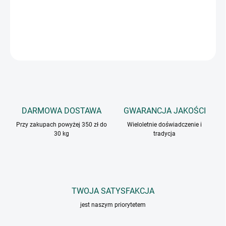
Aromat do zup i sosów z grzybami.
INFORMACJE SZCZEGÓŁOWE
ZADAJ PYTANIE
DARMOWA DOSTAWA
GWARANCJA JAKOŚCI
Przy zakupach powyżej 350 zł do
Wieloletnie doświadczenie i
30 kg
tradycja
TWOJA SATYSFAKCJA
jest naszym priorytetem