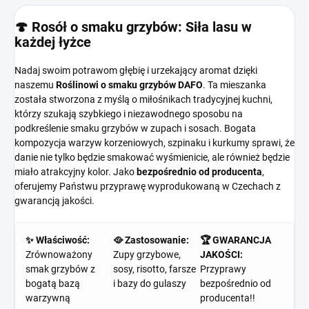
🍄 Rosół o smaku grzybów: Siła lasu w
każdej łyżce
Nadaj swoim potrawom głębię i urzekający aromat dzięki
naszemu
Roślinowi o smaku grzybów DAFO
. Ta mieszanka
została stworzona z myślą o miłośnikach tradycyjnej kuchni,
którzy szukają szybkiego i niezawodnego sposobu na
podkreślenie smaku grzybów w zupach i sosach. Bogata
kompozycja warzyw korzeniowych, szpinaku i kurkumy sprawi, że
danie nie tylko będzie smakować wyśmienicie, ale również będzie
miało atrakcyjny kolor. Jako
bezpośrednio od producenta
,
oferujemy Państwu przyprawę wyprodukowaną w Czechach z
gwarancją jakości.
✨ Właściwość:
🥘 Zastosowanie:
🏆 GWARANCJA
Zrównoważony
Zupy grzybowe,
JAKOŚCI:
smak grzybów z
sosy, risotto, farsze
Przyprawy
bogatą bazą
i bazy do gulaszy
bezpośrednio od
warzywną
producenta!!