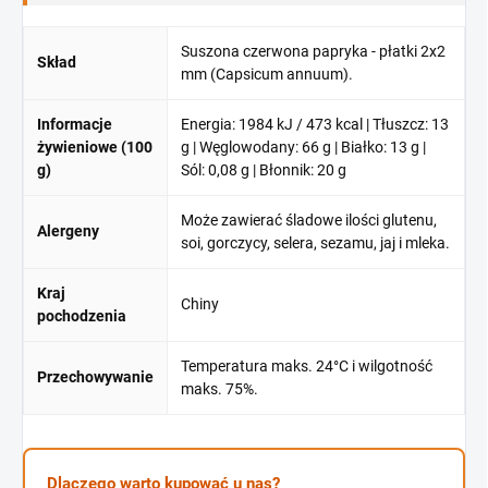
Suszona czerwona papryka - płatki 2x2
Skład
mm (Capsicum annuum).
Informacje
Energia: 1984 kJ / 473 kcal | Tłuszcz: 13
żywieniowe (100
g | Węglowodany: 66 g | Białko: 13 g |
g)
Sól: 0,08 g | Błonnik: 20 g
Może zawierać śladowe ilości glutenu,
Alergeny
soi, gorczycy, selera, sezamu, jaj i mleka.
Kraj
Chiny
pochodzenia
Temperatura maks. 24°C i wilgotność
Przechowywanie
maks. 75%.
Dlaczego warto kupować u nas?