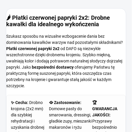
🌶️ Płatki czerwonej papryki 2x2: Drobne
kawałki dla idealnego wykończenia
Szukasz sposobu na wizualne wzbogacenie dania bez
dominowania kawałków warzyw nad pozostałymi składnikami?
Płatki czerwonej papryki 2x2
od DAFO są niezwykle
wszechstronne dzięki drobnemu krojeniu. Szybko miękną,
uwalniają kolor i dodają potrawom naturalnej słodyczy dojrzałej
papryki. Jako
bezpośredni dostawcy
oferujemy Państwu tę
praktyczną formę suszonej papryki, która oszczędza czas
potrzebny na krojenie i gwarantuje stałą jakość w każdym
szczypcie.
✨ Cecha:
Drobno
🥘 Zastosowanie:
🏆
krojona (2x2 mm)
Domowe pasty do
GWARANCJA
dla szybkiej
smarowania, dressingi,
JAKOŚCI:
rehydratacji i
gładkie zupy, mieszanki
Przyprawy
uzyskania drobnej
makaronów i ryżu
bezpośrednio