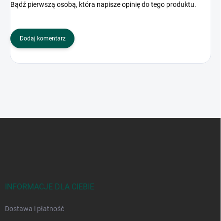
Bądź pierwszą osobą, która napisze opinię do tego produktu.
Dodaj komentarz
S
t
o
p
k
a
INFORMACJE DLA CIEBIE
Dostawa i płatność