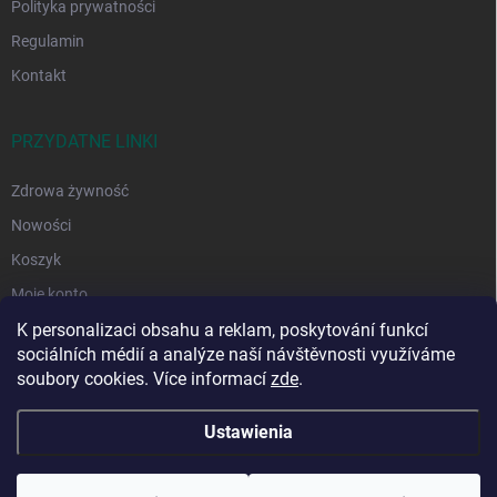
Polityka prywatności
Regulamin
Kontakt
PRZYDATNE LINKI
Zdrowa żywność
Nowości
Koszyk
Moje konto
K personalizaci obsahu a reklam, poskytování funkcí
sociálních médií a analýze naší návštěvnosti využíváme
soubory cookies. Více informací
zde
.
Ustawienia
Copyright 2026
DAFO-pryprawy.pl
. Wszystkie prawa zastrzeżone.
Edytuj
ustawienia plików cookie