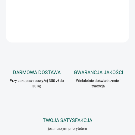
Suszone płatki papryki nadają się do mięs, gulaszu, zup,
makaronów, sałatek, past i pieczonych ziemniaków.
INFORMACJE SZCZEGÓŁOWE
ZADAJ PYTANIE
DARMOWA DOSTAWA
GWARANCJA JAKOŚCI
Przy zakupach powyżej 350 zł do
Wieloletnie doświadczenie i
30 kg
tradycja
TWOJA SATYSFAKCJA
jest naszym priorytetem