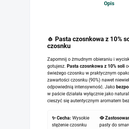
Opis
🧄 Pasta czosnkowa z 10% s
czosnku
Zapomnij o żmudnym obieraniu i wycis
gotujesz.
Pasta czosnkowa z 10% soli
o
świeżego czosnku w praktycznym opakow
zawartości czosnku (90%) nawet niewiel
odpowiednią intensywność. Jako
bezpo
w paście działała wyłącznie jako natur
cieszyć się autentycznym aromatem be
✨ Cecha:
Wysokie
🥘 Zastosowan
stężenie czosnku
pasty do smar