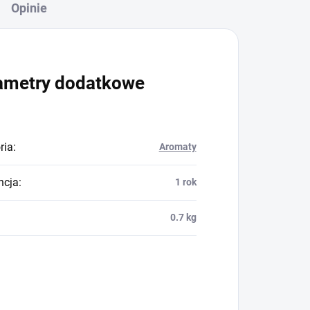
Opinie
ametry dodatkowe
ria
:
Aromaty
ncja
:
1 rok
0.7 kg