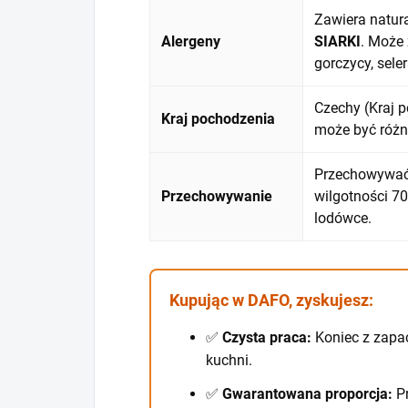
Zawiera natur
Alergeny
SIARKI
. Może 
gorczycy, seler
Czechy (Kraj 
Kraj pochodzenia
może być różn
Przechowywać 
Przechowywanie
wilgotności 7
lodówce.
Kupując w DAFO, zyskujesz:
✅
Czysta praca:
Koniec z zapa
kuchni.
✅
Gwarantowana proporcja:
Pr