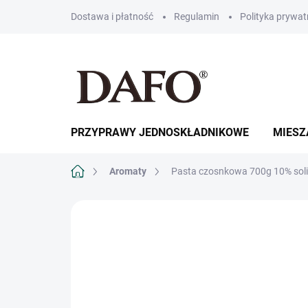
Przejść
Dostawa i płatność
Regulamin
Polityka prywat
do
treści
PRZYPRAWY JEDNOSKŁADNIKOWE
MIESZ
Home
Aromaty
Pasta czosnkowa 700g 10% soli
MARKA:
DAFO