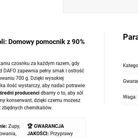
Par
oli: Domowy pomocnik z 90%
kaniu czosnku za każdym razem, gdy
Katego
d DAFO zapewnia pełny smak i ostrość
aniu 700 g. Dzięki wysokiej
Gwara
ka ilość wystarczy, aby nadać potrawie
średni producenci
dbamy o to, aby sól
Waga
:
alny konserwant, dzięki czemu możesz
z zbędnych chemikaliów.
ie:
Zupy,
🏆 GWARANCJA
owania,
JAKOŚCI:
Przyprawy