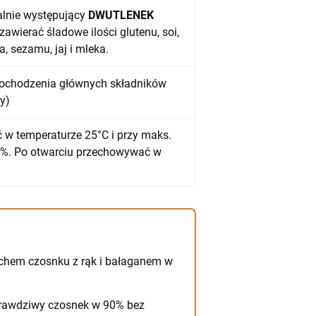
alnie występujący
DWUTLENEK
zawierać śladowe ilości glutenu, soi,
a, sezamu, jaj i mleka.
pochodzenia głównych składników
y)
w temperaturze 25°C i przy maks.
0%. Po otwarciu przechowywać w
chem czosnku z rąk i bałaganem w
awdziwy czosnek w 90% bez