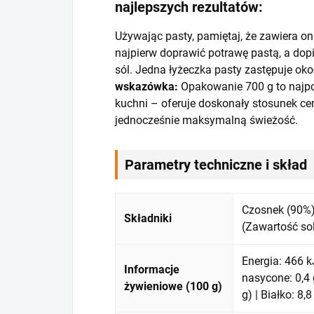
najlepszych rezultatów:
Używając pasty, pamiętaj, że zawiera on
najpierw doprawić potrawę pastą, a dopi
sól. Jedna łyżeczka pasty zastępuje ok
wskazówka:
Opakowanie 700 g to najpo
kuchni – oferuje doskonały stosunek c
jednocześnie maksymalną świeżość.
Parametry techniczne i skład
Czosnek (90%)
Składniki
(Zawartość sol
Energia: 466 k
Informacje
nasycone: 0,4 
żywieniowe (100 g)
g) | Białko: 8,8