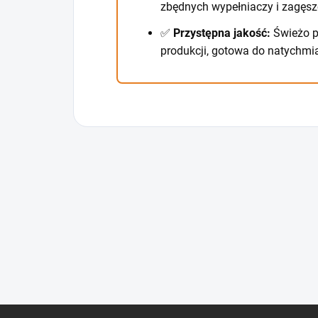
zbędnych wypełniaczy i zagęsz
✅
Przystępna jakość:
Świeżo p
produkcji, gotowa do natychmi
S