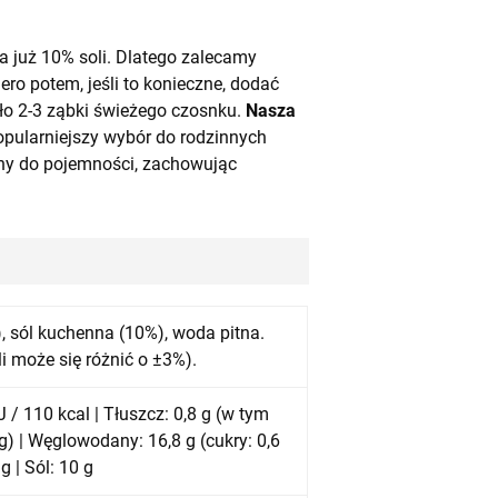
a już 10% soli. Dlatego zalecamy
ero potem, jeśli to konieczne, dodać
oło 2-3 ząbki świeżego czosnku.
Nasza
pularniejszy wybór do rodzinnych
eny do pojemności, zachowując
, sól kuchenna (10%), woda pitna.
i może się różnić o ±3%).
J / 110 kcal | Tłuszcz: 0,8 g (w tym
g) | Węglowodany: 16,8 g (cukry: 0,6
 g | Sól: 10 g