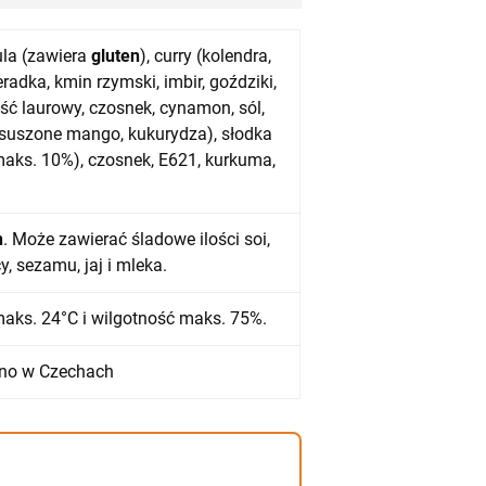
la (zawiera
gluten
), curry (kolendra,
radka, kmin rzymski, imbir, goździki,
liść laurowy, czosnek, cynamon, sól,
, suszone mango, kukurydza), słodka
maks. 10%), czosnek, E621, kurkuma,
n
. Może zawierać śladowe ilości soi,
y, sezamu, jaj i mleka.
aks. 24°C i wilgotność maks. 75%.
no w Czechach