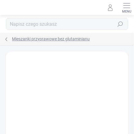
Przejść
do
treści
Szukaj
Mieszanki przyprawowe bez glutaminianu
MARKA:
DAFO