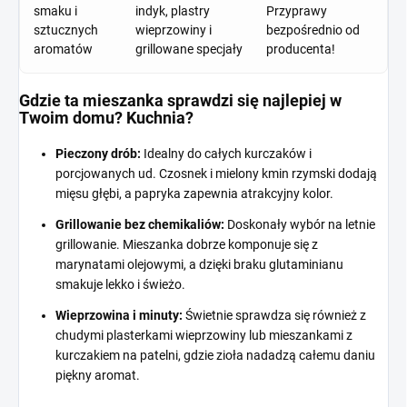
smaku i
indyk, plastry
Przyprawy
sztucznych
wieprzowiny i
bezpośrednio od
aromatów
grillowane specjały
producenta!
Gdzie ta mieszanka sprawdzi się najlepiej w
Twoim domu? Kuchnia?
Pieczony drób:
Idealny do całych kurczaków i
porcjowanych ud. Czosnek i mielony kmin rzymski dodają
mięsu głębi, a papryka zapewnia atrakcyjny kolor.
Grillowanie bez chemikaliów:
Doskonały wybór na letnie
grillowanie. Mieszanka dobrze komponuje się z
marynatami olejowymi, a dzięki braku glutaminianu
smakuje lekko i świeżo.
Wieprzowina i minuty:
Świetnie sprawdza się również z
chudymi plasterkami wieprzowiny lub mieszankami z
kurczakiem na patelni, gdzie zioła nadadzą całemu daniu
piękny aromat.