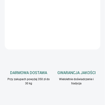
Lekko pikantna mieszanka przypraw, której używamy nie tylko do
grillowanego lub pieczonego kurczaka, ale także do różnych
innych rodzajów mięsa. Po upieczeniu tworzy chrupiącą, złocistą
skórkę.
INFORMACJE SZCZEGÓŁOWE
ZADAJ PYTANIE
DARMOWA DOSTAWA
GWARANCJA JAKOŚCI
Przy zakupach powyżej 350 zł do
Wieloletnie doświadczenie i
30 kg
tradycja