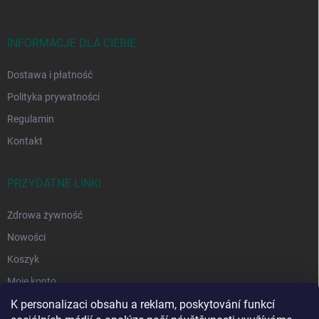
k
a
INFORMACJE DLA CIEBIE
Dostawa i płatność
Polityka prywatności
Regulamin
Kontakt
PRZYDATNE LINKI
Zdrowa żywność
Nowości
Koszyk
Moje konto
K personalizaci obsahu a reklam, poskytování funkcí