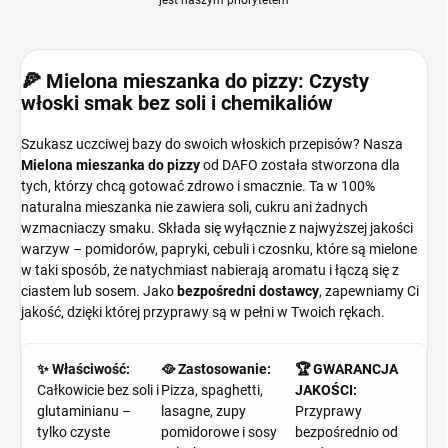
jest naszym priorytetem
🍕 Mielona mieszanka do pizzy: Czysty
włoski smak bez soli i chemikaliów
Szukasz uczciwej bazy do swoich włoskich przepisów? Nasza
Mielona mieszanka do pizzy
od DAFO została stworzona dla
tych, którzy chcą gotować zdrowo i smacznie. Ta w 100%
naturalna mieszanka nie zawiera soli, cukru ani żadnych
wzmacniaczy smaku. Składa się wyłącznie z najwyższej jakości
warzyw – pomidorów, papryki, cebuli i czosnku, które są mielone
w taki sposób, że natychmiast nabierają aromatu i łączą się z
ciastem lub sosem. Jako
bezpośredni dostawcy
, zapewniamy Ci
jakość, dzięki której przyprawy są w pełni w Twoich rękach.
✨ Właściwość:
🥘 Zastosowanie:
🏆 GWARANCJA
Całkowicie bez soli i
Pizza, spaghetti,
JAKOŚCI:
glutaminianu –
lasagne, zupy
Przyprawy
tylko czyste
pomidorowe i sosy
bezpośrednio od