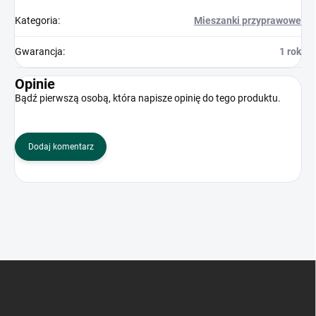
Kategoria
:
Mieszanki przyprawowe
Gwarancja
:
1 rok
Opinie
Bądź pierwszą osobą, która napisze opinię do tego produktu.
Dodaj komentarz
S
t
o
p