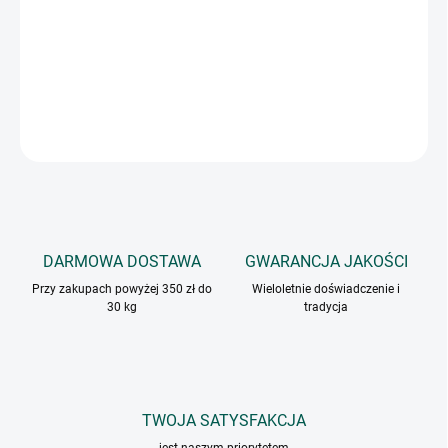
Mieszanka przypraw bez soli i glutaminianu, odpowiednia do
przygotowywania pizzy, dań makaronowych, sałatek, mięs lub
sosów i zup.
INFORMACJE SZCZEGÓŁOWE
ZADAJ PYTANIE
DARMOWA DOSTAWA
GWARANCJA JAKOŚCI
Przy zakupach powyżej 350 zł do
Wieloletnie doświadczenie i
30 kg
tradycja
TWOJA SATYSFAKCJA