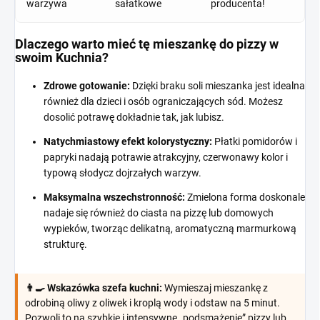
warzywa
sałatkowe
producenta!
Dlaczego warto mieć tę mieszankę do pizzy w
swoim Kuchnia?
Zdrowe gotowanie:
Dzięki braku soli mieszanka jest idealna
również dla dzieci i osób ograniczających sód. Możesz
dosolić potrawę dokładnie tak, jak lubisz.
Natychmiastowy efekt kolorystyczny:
Płatki pomidorów i
papryki nadają potrawie atrakcyjny, czerwonawy kolor i
typową słodycz dojrzałych warzyw.
Maksymalna wszechstronność:
Zmielona forma doskonale
nadaje się również do ciasta na pizzę lub domowych
wypieków, tworząc delikatną, aromatyczną marmurkową
strukturę.
👨‍🍳 Wskazówka szefa kuchni:
Wymieszaj mieszankę z
odrobiną oliwy z oliwek i kroplą wody i odstaw na 5 minut.
Pozwoli to na szybkie i intensywne „podsmażenie” pizzy lub