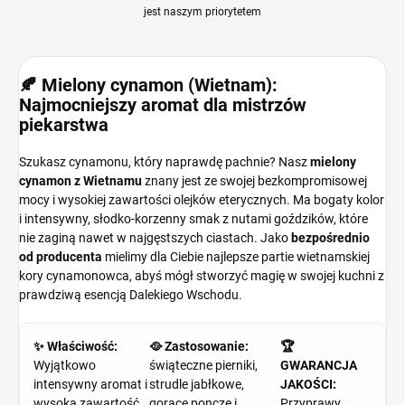
jest naszym priorytetem
🍂 Mielony cynamon (Wietnam):
Najmocniejszy aromat dla mistrzów
piekarstwa
Szukasz cynamonu, który naprawdę pachnie? Nasz
mielony
cynamon z Wietnamu
znany jest ze swojej bezkompromisowej
mocy i wysokiej zawartości olejków eterycznych. Ma bogaty kolor
i intensywny, słodko-korzenny smak z nutami goździków, które
nie zaginą nawet w najgęstszych ciastach. Jako
bezpośrednio
od producenta
mielimy dla Ciebie najlepsze partie wietnamskiej
kory cynamonowca, abyś mógł stworzyć magię w swojej kuchni z
prawdziwą esencją Dalekiego Wschodu.
✨ Właściwość:
🥘 Zastosowanie:
🏆
Wyjątkowo
świąteczne pierniki,
GWARANCJA
intensywny aromat i
strudle jabłkowe,
JAKOŚCI:
wysoka zawartość
gorące poncze i
Przyprawy