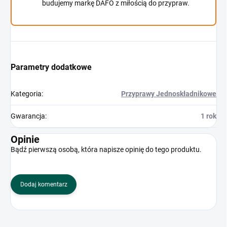
budujemy markę DAFO z miłością do przypraw.
Parametry dodatkowe
Kategoria
:
Przyprawy Jednoskładnikowe
Gwarancja
:
1 rok
Opinie
Bądź pierwszą osobą, która napisze opinię do tego produktu.
Dodaj komentarz