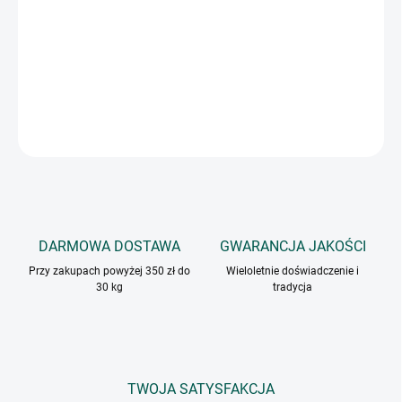
Smak cynamonu jest słodki, ciepły, z nutą goździków i cytrusów,
a aromat lekko słodki, drzewny, a jednocześnie intensywny.
Jest częścią mieszanki pięciu przypraw i przypraw do piernika.
INFORMACJE SZCZEGÓŁOWE
ZADAJ PYTANIE
DARMOWA DOSTAWA
GWARANCJA JAKOŚCI
Przy zakupach powyżej 350 zł do
Wieloletnie doświadczenie i
30 kg
tradycja
TWOJA SATYSFAKCJA