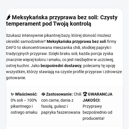
🌶️ Meksykańska przyprawa bez soli: Czysty
temperament pod Twoją kontrolą
Szukasz intensywnie pikantnej bazy, której słoność możesz
określić samodzielnie?
Meksykańska przyprawa bez soli
firmy
DAFO to skoncentrowana mieszanka chili, słodkiej papryki i
tradycyjnych przypraw. Dzięki braku soli, każda porcja zyska
znacznie więcej koloru i smaku, co jest niezbędne w uczciwej,
ostrej kuchni. Jako
bezpośredni dostawcy
, polecamy tę opcję
wszystkim, którzy stawiają na czyste profile przypraw i zdrowsze
gotowanie.
✨ Właściwość:
🥘 Zastosowanie:
Chili
🏆 GWARANCJA
0% soli – 100%
con carne, dania z
JAKOŚCI:
pikantnego i
fasolą, gulasz i
Przyprawy
ostrego smaku
papryka faszerowana
bezpośrednio od
producenta!