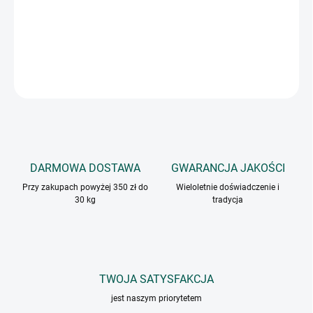
Pikantna mieszanka do przyprawiania pikantnych potraw.
Nadaje się do dań z fasolą, papryki faszerowanej i gulaszu.
INFORMACJE SZCZEGÓŁOWE
ZADAJ PYTANIE
DARMOWA DOSTAWA
GWARANCJA JAKOŚCI
Przy zakupach powyżej 350 zł do
Wieloletnie doświadczenie i
30 kg
tradycja
TWOJA SATYSFAKCJA
jest naszym priorytetem