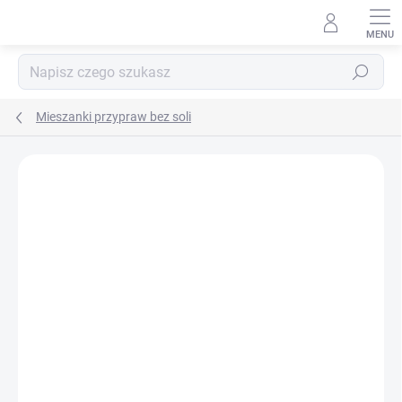
Przejść
do
treści
Szukaj
Mieszanki przypraw bez soli
MARKA:
DAFO