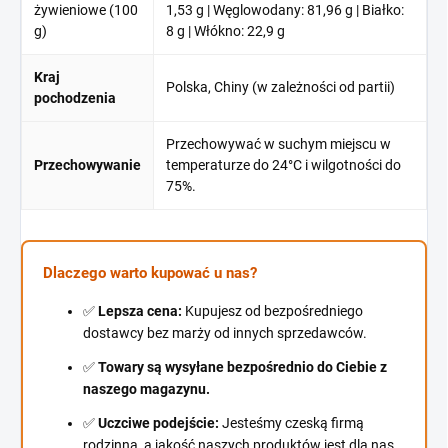
żywieniowe (100
1,53 g | Węglowodany: 81,96 g | Białko:
g)
8 g | Włókno: 22,9 g
Kraj
Polska, Chiny (w zależności od partii)
pochodzenia
Przechowywać w suchym miejscu w
Przechowywanie
temperaturze do 24°C i wilgotności do
75%.
Dlaczego warto kupować u nas?
✅
Lepsza cena:
Kupujesz od bezpośredniego
dostawcy bez marży od innych sprzedawców.
✅
Towary są wysyłane bezpośrednio do Ciebie z
naszego magazynu.
✅
Uczciwe podejście:
Jesteśmy czeską firmą
rodzinną, a jakość naszych produktów jest dla nas