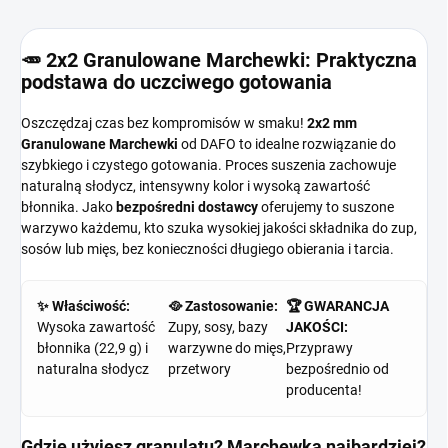
🥕 2x2 Granulowane Marchewki: Praktyczna
podstawa do uczciwego gotowania
Oszczędzaj czas bez kompromisów w smaku!
2x2 mm
Granulowane Marchewki
od DAFO to idealne rozwiązanie do
szybkiego i czystego gotowania. Proces suszenia zachowuje
naturalną słodycz, intensywny kolor i wysoką zawartość
błonnika. Jako
bezpośredni dostawcy
oferujemy to suszone
warzywo każdemu, kto szuka wysokiej jakości składnika do zup,
sosów lub mięs, bez konieczności długiego obierania i tarcia.
✨ Właściwość:
🥘 Zastosowanie:
🏆 GWARANCJA
Wysoka zawartość
Zupy, sosy, bazy
JAKOŚCI:
błonnika (22,9 g) i
warzywne do mięs,
Przyprawy
naturalna słodycz
przetwory
bezpośrednio od
producenta!
Gdzie użyjesz granulatu? Marchewka najbardziej?