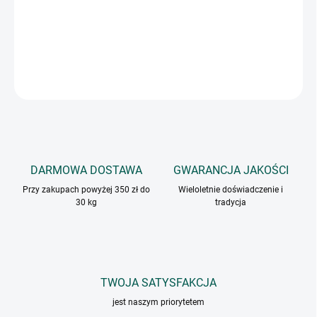
Suszone marchewki świetnie nadają się do zup, sosów,
przetworów i wszelkiego rodzaju dań gotowanych.
INFORMACJE SZCZEGÓŁOWE
ZADAJ PYTANIE
DARMOWA DOSTAWA
GWARANCJA JAKOŚCI
Przy zakupach powyżej 350 zł do
Wieloletnie doświadczenie i
30 kg
tradycja
TWOJA SATYSFAKCJA
jest naszym priorytetem