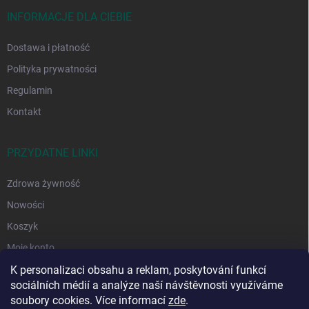
a
INFORMACJE DLA CIEBIE
Dostawa i płatność
Polityka prywatności
Regulamin
Kontakt
PRZYDATNE LINKI
Zdrowa żywność
Nowości
Koszyk
Moje konto
K personalizaci obsahu a reklam, poskytování funkcí
sociálních médií a analýze naší návštěvnosti využíváme
soubory cookies. Více informací
zde
.