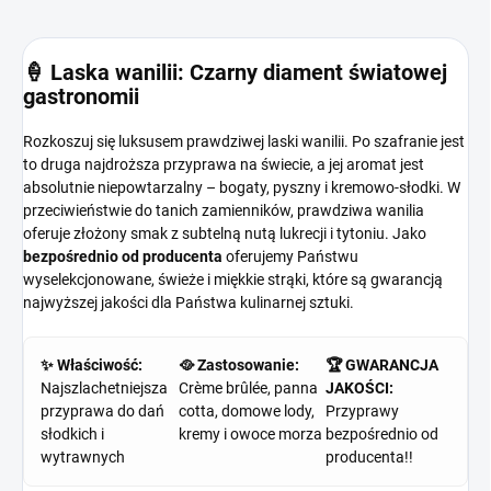
🍦 Laska wanilii: Czarny diament światowej
gastronomii
Rozkoszuj się luksusem prawdziwej laski wanilii. Po szafranie jest
to druga najdroższa przyprawa na świecie, a jej aromat jest
absolutnie niepowtarzalny – bogaty, pyszny i kremowo-słodki. W
przeciwieństwie do tanich zamienników, prawdziwa wanilia
oferuje złożony smak z subtelną nutą lukrecji i tytoniu. Jako
bezpośrednio od producenta
oferujemy Państwu
wyselekcjonowane, świeże i miękkie strąki, które są gwarancją
najwyższej jakości dla Państwa kulinarnej sztuki.
✨ Właściwość:
🥘 Zastosowanie:
🏆 GWARANCJA
Najszlachetniejsza
Crème brûlée, panna
JAKOŚCI:
przyprawa do dań
cotta, domowe lody,
Przyprawy
słodkich i
kremy i owoce morza
bezpośrednio od
wytrawnych
producenta!!