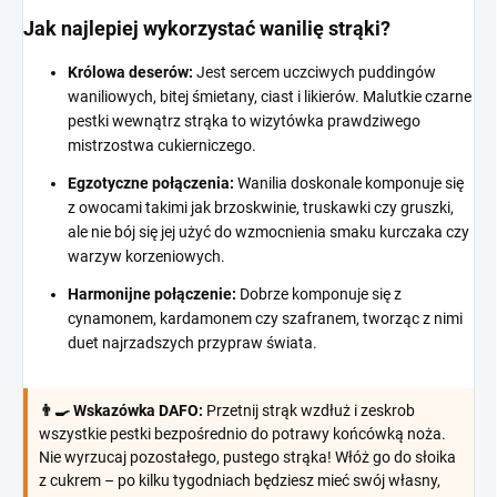
Jak najlepiej wykorzystać wanilię strąki?
Królowa deserów:
Jest sercem uczciwych puddingów
waniliowych, bitej śmietany, ciast i likierów. Malutkie czarne
pestki wewnątrz strąka to wizytówka prawdziwego
mistrzostwa cukierniczego.
Egzotyczne połączenia:
Wanilia doskonale komponuje się
z owocami takimi jak brzoskwinie, truskawki czy gruszki,
ale nie bój się jej użyć do wzmocnienia smaku kurczaka czy
warzyw korzeniowych.
Harmonijne połączenie:
Dobrze komponuje się z
cynamonem, kardamonem czy szafranem, tworząc z nimi
duet najrzadszych przypraw świata.
👨‍🍳 Wskazówka DAFO:
Przetnij strąk wzdłuż i zeskrob
wszystkie pestki bezpośrednio do potrawy końcówką noża.
Nie wyrzucaj pozostałego, pustego strąka! Włóż go do słoika
z cukrem – po kilku tygodniach będziesz mieć swój własny,