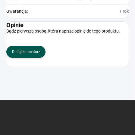
Gwarancja
:
1 rok
Opinie
Bądź pierwszą osobą, która napisze opinię do tego produktu.
Dodaj komentarz
S
t
o
p
k