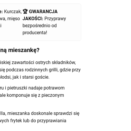
e:
Kurczak,
🏆 GWARANCJA
wa, mięso
JAKOŚCI:
Przyprawy
i
bezpośrednio od
producenta!
dną mieszankę?
iskiej zawartości ostrych składników,
ę podczas rodzinnych grilli, gdzie przy
dsi, jak i starsi goście.
u i pietruszki nadaje potrawom
nale komponuje się z pieczonym
lla, mieszanka doskonale sprawdzi się
ch frytek lub do przyprawiania