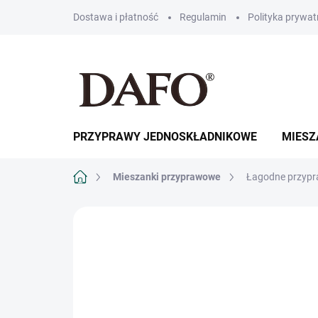
Przejść
Dostawa i płatność
Regulamin
Polityka prywat
do
treści
PRZYPRAWY JEDNOSKŁADNIKOWE
MIESZ
Home
Mieszanki przyprawowe
Łagodne przypra
MARKA:
DAFO