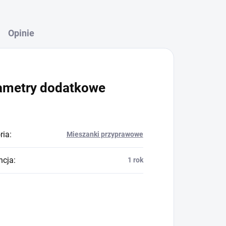
Opinie
ametry dodatkowe
ria
:
Mieszanki przyprawowe
ncja
:
1 rok