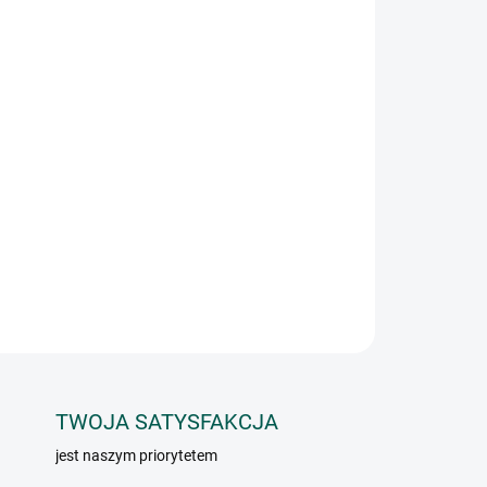
Dodaj do koszyka
nia do wszelkiego rodzaju potraw z grilla i
ię również do smażonych dodatków.
ZADAJ PYTANIE
TWOJA SATYSFAKCJA
jest naszym priorytetem