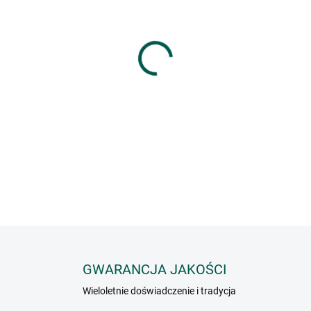
HMOTNOST
−
+
Mieszanka przypraw odpowied
grilla. Doskonale nadaje s
INFORMACJE SZCZEGÓŁOWE
GWARANCJA JAKOŚCI
Wieloletnie doświadczenie i tradycja