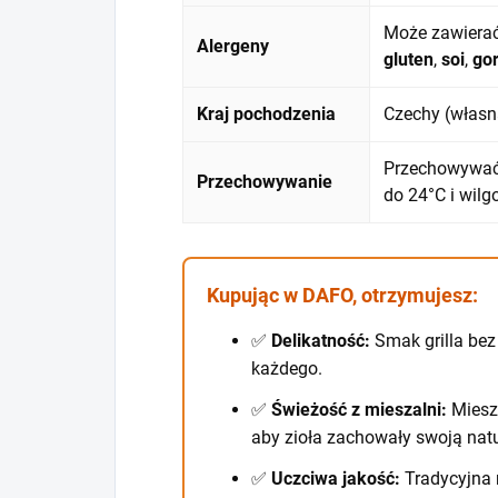
Może zawierać
Alergeny
gluten
,
soi
,
go
Kraj pochodzenia
Czechy (własn
Przechowywać
Przechowywanie
do 24°C i wilg
Kupując w DAFO, otrzymujesz:
✅
Delikatność:
Smak grilla bez
każdego.
✅
Świeżość z mieszalni:
Miesz
aby zioła zachowały swoją nat
✅
Uczciwa jakość:
Tradycyjna 