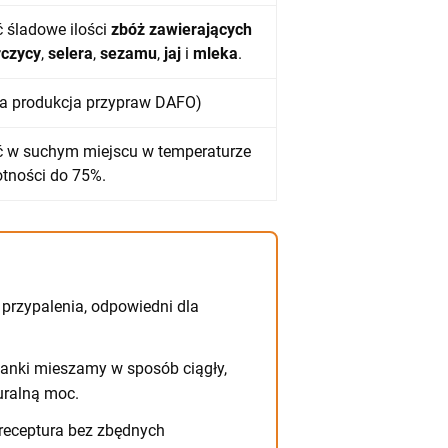
 śladowe ilości
zbóż zawierających
rczycy
,
selera
,
sezamu
,
jaj
i
mleka
.
a produkcja przypraw DAFO)
 w suchym miejscu w temperaturze
otności do 75%.
 przypalenia, odpowiedni dla
anki mieszamy w sposób ciągły,
uralną moc.
receptura bez zbędnych