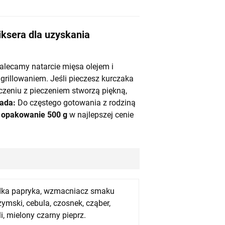
ksera dla uzyskania
lecamy natarcie mięsa olejem i
grillowaniem. Jeśli pieczesz kurczaka
czeniu z pieczeniem stworzą piękną,
ada:
Do częstego gotowania z rodziną
y
opakowanie 500 g
w najlepszej cenie
odka papryka, wzmacniacz smaku
zymski, cebula, czosnek, cząber,
li, mielony czarny pieprz.