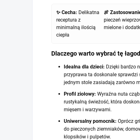
✨ Cecha:
Delikatna
🍖 Zastosowani
receptura z
pieczeń wieprzo
minimalną ilością
mielone i dodatk
ciepła
Dlaczego warto wybrać tę łago
Idealna dla dzieci:
Dzięki bardzo n
przyprawa ta doskonale sprawdzi si
jednym stole zasiadają zarówno mło
Profil ziołowy:
Wyraźna nuta cząbr
rustykalną świeżość, która dosko
mięsem i warzywami.
Uniwersalny pomocnik:
Oprócz gri
do pieczonych ziemniaków, domowy
klopsików i pulpetów.