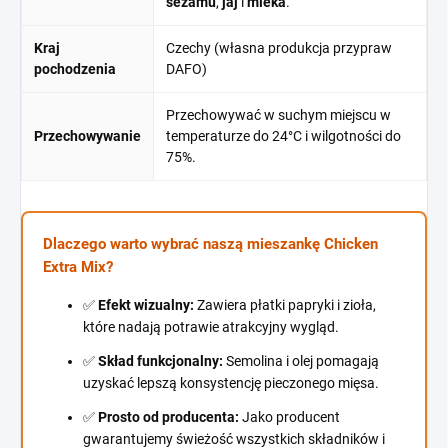
sezamu
,
jaj
i
mleka
.
Kraj
Czechy (własna produkcja przypraw
pochodzenia
DAFO)
Przechowywać w suchym miejscu w
Przechowywanie
temperaturze do 24°C i wilgotności do
75%.
Dlaczego warto wybrać naszą mieszankę Chicken
Extra Mix?
✅
Efekt wizualny:
Zawiera płatki papryki i zioła,
które nadają potrawie atrakcyjny wygląd.
✅
Skład funkcjonalny:
Semolina i olej pomagają
uzyskać lepszą konsystencję pieczonego mięsa.
✅
Prosto od producenta:
Jako producent
gwarantujemy świeżość wszystkich składników i