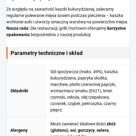
Ze względu na zawartość kaszki kukurydzianej, zalecamy
regularne polewanie mięsa sosem podczas pieczenia – kaszka
wchłonie soki i utworzy smaczną warstwę na powierzchni mięsa.
Nasza rada:
Dla restauracji, grilli i hurtowni oferujemy
korzystne
opakowania
bezpośrednio z naszej produkcji.
Parametry techniczne i skład
Sól spożywcza (maks. 49%), kaszka
kukurydziana, papryka słodka,
marchew, płatki czerwonej papryki,
Składniki
wzmacniacz smaku (E621), kmin
rzymski, cebula, olej rzepakowy,
czosnek, cząber, pietruszka, czarny
pieprz.
Może zawierać śladowe ilości
zbóż
Alergeny
(glutenu)
,
soi
,
gorczycy
,
selera
,