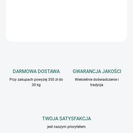
Mieszanka przypraw odpowiednia do grillowanego i pieczonego
drobiu.
INFORMACJE SZCZEGÓŁOWE
ZADAJ PYTANIE
DARMOWA DOSTAWA
GWARANCJA JAKOŚCI
Przy zakupach powyżej 350 zł do
Wieloletnie doświadczenie i
30 kg
tradycja
TWOJA SATYSFAKCJA
jest naszym priorytetem