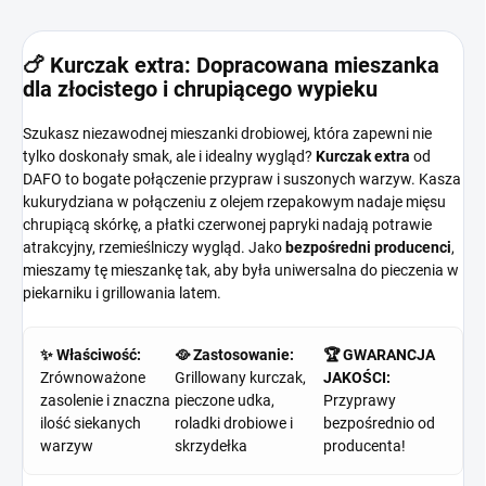
🍗 Kurczak extra: Dopracowana mieszanka
dla złocistego i chrupiącego wypieku
Szukasz niezawodnej mieszanki drobiowej, która zapewni nie
tylko doskonały smak, ale i idealny wygląd?
Kurczak extra
od
DAFO to bogate połączenie przypraw i suszonych warzyw. Kasza
kukurydziana w połączeniu z olejem rzepakowym nadaje mięsu
chrupiącą skórkę, a płatki czerwonej papryki nadają potrawie
atrakcyjny, rzemieślniczy wygląd. Jako
bezpośredni producenci
,
mieszamy tę mieszankę tak, aby była uniwersalna do pieczenia w
piekarniku i grillowania latem.
✨ Właściwość:
🥘 Zastosowanie:
🏆 GWARANCJA
Zrównoważone
Grillowany kurczak,
JAKOŚCI:
zasolenie i znaczna
pieczone udka,
Przyprawy
ilość siekanych
roladki drobiowe i
bezpośrednio od
warzyw
skrzydełka
producenta!