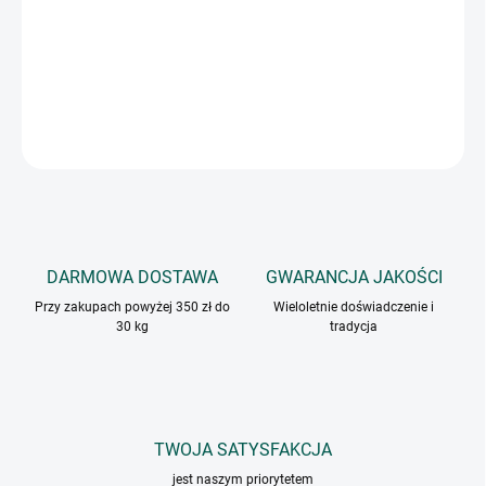
Owoce kozieradki smakują jak seler lub lubczyk, mają lekko
gorzkawy smak i mączną konsystencję. Prażone nasiona mają
słodko-gorzki smak z nutą syropu klonowego.
INFORMACJE SZCZEGÓŁOWE
ZADAJ PYTANIE
DARMOWA DOSTAWA
GWARANCJA JAKOŚCI
Przy zakupach powyżej 350 zł do
Wieloletnie doświadczenie i
30 kg
tradycja
TWOJA SATYSFAKCJA
jest naszym priorytetem