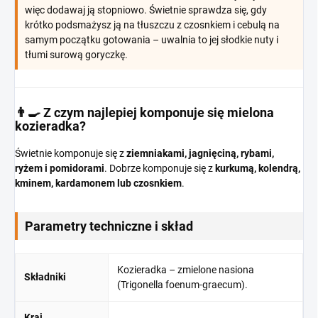
więc dodawaj ją stopniowo. Świetnie sprawdza się, gdy
krótko podsmażysz ją na tłuszczu z czosnkiem i cebulą na
samym początku gotowania – uwalnia to jej słodkie nuty i
tłumi surową goryczkę.
👨‍🍳 Z czym najlepiej komponuje się mielona
kozieradka?
Świetnie komponuje się z
ziemniakami, jagnięciną, rybami,
ryżem i pomidorami
. Dobrze komponuje się z
kurkumą, kolendrą,
kminem, kardamonem lub czosnkiem
.
Parametry techniczne i skład
Kozieradka – zmielone nasiona
Składniki
(Trigonella foenum-graecum).
Kraj