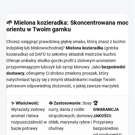
🌱 Mielona kozieradka: Skoncentrowana moc
orientu w Twoim garnku
Chcesz osiągnąć prawdziwą głębię smaku, którą znasz z kuchni
indyjskiej lub bliskowschodniej?
Mielona kozieradka
(grecka
kozieradka) od DAFO to sekretny składnik mistrzów kuchni.
Oferuje unikalny słodko-gorzki profil z ziołowym aromatem
przypominającym lubczyk lub syrop klonowy. Jako
bezpośredni
dostawcy
, oferujemy Ci drobno zmielony proszek, który
natychmiast łączy się z innymi składnikami i nadaje Twoim
potrawom odpowiednią złożoność, o jakiej zawsze marzyłeś.
✨ Właściwość:
🥘 Zastosowanie:
Sosy
🏆
Wyrazisty ziołowy
curry, dania z roślin
GWARANCJA
aromat i łatwa
strączkowych, domowy
JAKOŚCI:
rozpuszczalność w
chleb, marynaty rybne i
Przyprawy
bazie potrawy
chutney
bezpośrednio
od producenta!