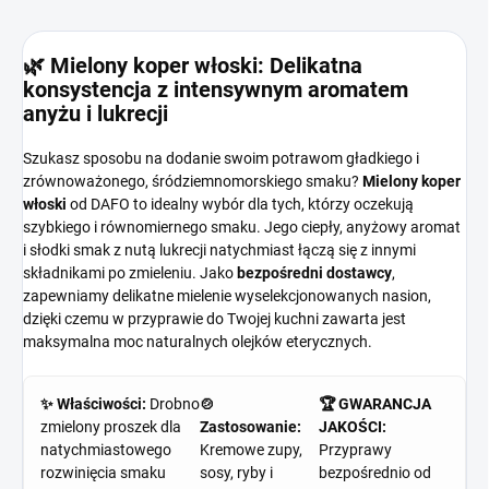
🌿 Mielony koper włoski: Delikatna
konsystencja z intensywnym aromatem
anyżu i lukrecji
Szukasz sposobu na dodanie swoim potrawom gładkiego i
zrównoważonego, śródziemnomorskiego smaku?
Mielony koper
włoski
od DAFO to idealny wybór dla tych, którzy oczekują
szybkiego i równomiernego smaku. Jego ciepły, anyżowy aromat
i słodki smak z nutą lukrecji natychmiast łączą się z innymi
składnikami po zmieleniu. Jako
bezpośredni dostawcy
,
zapewniamy delikatne mielenie wyselekcjonowanych nasion,
dzięki czemu w przyprawie do Twojej kuchni zawarta jest
maksymalna moc naturalnych olejków eterycznych.
✨ Właściwości:
Drobno
🍲
🏆 GWARANCJA
zmielony proszek dla
Zastosowanie:
JAKOŚCI:
natychmiastowego
Kremowe zupy,
Przyprawy
rozwinięcia smaku
sosy, ryby i
bezpośrednio od