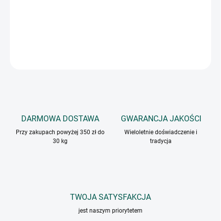
Koper włoski ma ciepły, anyżowy aromat i smakuje świeżo, lekko
słodko i lukrecjowo.
INFORMACJE SZCZEGÓŁOWE
ZADAJ PYTANIE
DARMOWA DOSTAWA
GWARANCJA JAKOŚCI
Przy zakupach powyżej 350 zł do
Wieloletnie doświadczenie i
30 kg
tradycja
TWOJA SATYSFAKCJA
jest naszym priorytetem