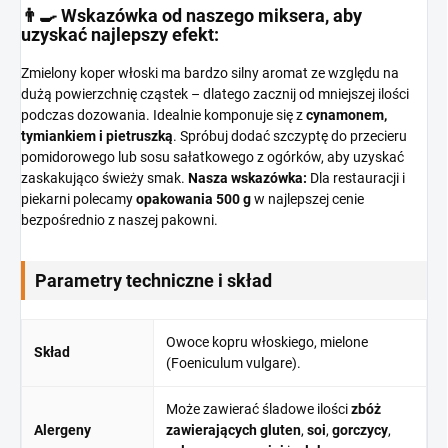
👨‍🍳 Wskazówka od naszego miksera, aby
uzyskać najlepszy efekt:
Zmielony koper włoski ma bardzo silny aromat ze względu na
dużą powierzchnię cząstek – dlatego zacznij od mniejszej ilości
podczas dozowania. Idealnie komponuje się z
cynamonem,
tymiankiem i pietruszką
. Spróbuj dodać szczyptę do przecieru
pomidorowego lub sosu sałatkowego z ogórków, aby uzyskać
zaskakująco świeży smak.
Nasza wskazówka:
Dla restauracji i
piekarni polecamy
opakowania 500 g
w najlepszej cenie
bezpośrednio z naszej pakowni.
Parametry techniczne i skład
Owoce kopru włoskiego, mielone
Skład
(Foeniculum vulgare).
Może zawierać śladowe ilości
zbóż
Alergeny
zawierających gluten
,
soi
,
gorczycy
,