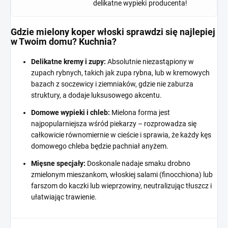
delikatne wypieki
producenta!
Gdzie mielony koper włoski sprawdzi się najlepiej
w Twoim domu? Kuchnia?
Delikatne kremy i zupy:
Absolutnie niezastąpiony w
zupach rybnych, takich jak zupa rybna, lub w kremowych
bazach z soczewicy i ziemniaków, gdzie nie zaburza
struktury, a dodaje luksusowego akcentu.
Domowe wypieki i chleb:
Mielona forma jest
najpopularniejsza wśród piekarzy – rozprowadza się
całkowicie równomiernie w cieście i sprawia, że ​​każdy kęs
domowego chleba będzie pachniał anyżem.
Mięsne specjały:
Doskonale nadaje smaku drobno
zmielonym mieszankom, włoskiej salami (finocchiona) lub
farszom do kaczki lub wieprzowiny, neutralizując tłuszcz i
ułatwiając trawienie.