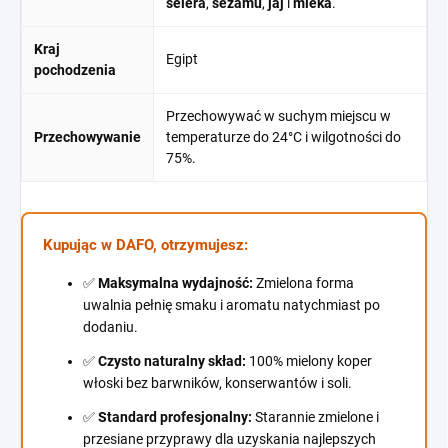
selera
,
sezamu
,
jaj
i
mleka
.
Kraj
Egipt
pochodzenia
Przechowywać w suchym miejscu w
Przechowywanie
temperaturze do 24°C i wilgotności do
75%.
Kupując w DAFO, otrzymujesz:
✅
Maksymalna wydajność:
Zmielona forma
uwalnia pełnię smaku i aromatu natychmiast po
dodaniu.
✅
Czysto naturalny skład:
100% mielony koper
włoski bez barwników, konserwantów i soli.
✅
Standard profesjonalny:
Starannie zmielone i
przesiane przyprawy dla uzyskania najlepszych