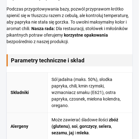
Podczas przygotowywania bazy, pozwól przyprawom krótko
spienić się w tłuszczu razem z cebulą, ale kontroluj temperaturę,
aby papryka nie stała się gorzka. To uwolni maksymalny kolor i
aromat chili.
Nasza rada:
Dla restauracji, stołówek i miłośników
pikantnych potraw oferujemy
korzystne opakowania
bezpośrednio z naszej produkcji.
Parametry techniczne i skład
Sól jadalna (maks. 50%), słodka
papryka, chili, kmin rzymski,
Składniki
wzmacniacz smaku (E621), ostra
papryka, czosnek, mielona kolendra,
oregano.
Może zawierać śladowe ilości
zbóż
Alergeny
(glutenu)
,
soi
,
gorczycy
,
selera
,
sezamu
,
jaj
i
mleka
.