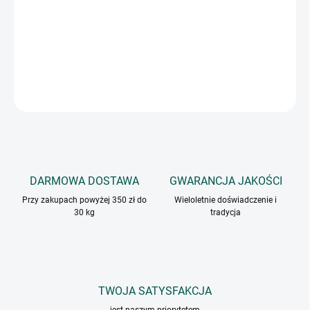
Przyprawa świetnie sprawdzi się jako dodatek do węgierskiego
gulaszu, a także do gulaszy, sosów pieprzowych czy zup, np.
flaków, fasoli, frankfurterek czy gulaszu.
INFORMACJE SZCZEGÓŁOWE
ZADAJ PYTANIE
DARMOWA DOSTAWA
GWARANCJA JAKOŚCI
Przy zakupach powyżej 350 zł do
Wieloletnie doświadczenie i
30 kg
tradycja
TWOJA SATYSFAKCJA