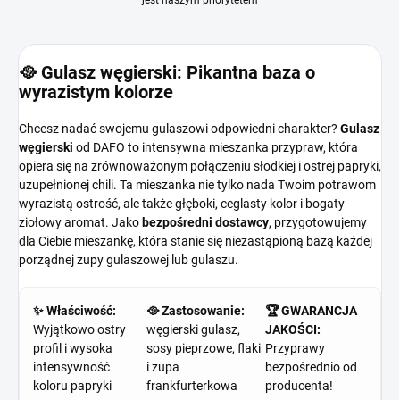
jest naszym priorytetem
🥘 Gulasz węgierski: Pikantna baza o
wyrazistym kolorze
Chcesz nadać swojemu gulaszowi odpowiedni charakter?
Gulasz
węgierski
od DAFO to intensywna mieszanka przypraw, która
opiera się na zrównoważonym połączeniu słodkiej i ostrej papryki,
uzupełnionej chili. Ta mieszanka nie tylko nada Twoim potrawom
wyrazistą ostrość, ale także głęboki, ceglasty kolor i bogaty
ziołowy aromat. Jako
bezpośredni dostawcy
, przygotowujemy
dla Ciebie mieszankę, która stanie się niezastąpioną bazą każdej
porządnej zupy gulaszowej lub gulaszu.
✨ Właściwość:
🥘 Zastosowanie:
🏆 GWARANCJA
Wyjątkowo ostry
węgierski gulasz,
JAKOŚCI:
profil i wysoka
sosy pieprzowe, flaki
Przyprawy
intensywność
i zupa
bezpośrednio od
koloru papryki
frankfurterkowa
producenta!