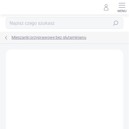
Przejść
do
treści
Szukaj
Mieszanki przyprawowe bez glutaminianu
MARKA:
DAFO