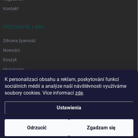
Kontakt
PRZYDATNE LINKI
Zdrowa żywność
Nowości
Koszyk
Moje konto
K personalizaci obsahu a reklam, poskytování funkcí
sociálních médií a analýze naší návštěvnosti využíváme
soubory cookies. Více informací
zde
.
Ustawienia
Copyright 2026
DAFO-pryprawy.pl
. Wszystkie prawa zastrzeżone.
Edytuj
ustawienia plików cookie
Odrzucić
Zgadzam się
Opracował Shoptet