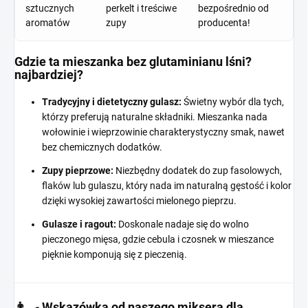
sztucznych
perkelt i treściwe
bezpośrednio od
aromatów
zupy
producenta!
Gdzie ta mieszanka bez glutaminianu lśni?
najbardziej?
Tradycyjny i dietetyczny gulasz:
Świetny wybór dla tych,
którzy preferują naturalne składniki. Mieszanka nada
wołowinie i wieprzowinie charakterystyczny smak, nawet
bez chemicznych dodatków.
Zupy pieprzowe:
Niezbędny dodatek do zup fasolowych,
flaków lub gulaszu, który nada im naturalną gęstość i kolor
dzięki wysokiej zawartości mielonego pieprzu.
Gulasze i ragout:
Doskonale nadaje się do wolno
pieczonego mięsa, gdzie cebula i czosnek w mieszance
pięknie komponują się z pieczenią.
👨‍🍳 Wskazówka od naszego miksera dla