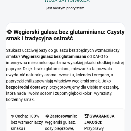
TWOJA SATYSFAKCJA
jest naszym priorytetem
🥘 Węgierski gulasz bez glutaminianu: Czysty
smak i tradycyjna ostrość
Szukasz uczciwej bazy do gulaszu bez zbędnych wzmacniaczy
smaku?
Węgierski gulasz bez glutaminianu
od DAFO to
intensywna mieszanka oparta na wysokiej jakości słodkiej i ostrej
papryce. Dzięki braku glutaminianu, mieszanka ta pozwala
uwydatnić naturalny aromat czosnku, kolendry i oregano, a
papryczki chili zapewniają właściwy węgierski smak. Jako
bezpośredni dostawcy
, przygotowujemy dla Ciebie mieszankę,
która nada Twoim sosom i zupom głęboki kolor i wyrazisty,
korzenny smak.
✨ Cecha:
100%
🥘 Zastosowanie:
🏆 GWARANCJA
bez wzmacniaczy
węgierski gulasz,
JAKOŚCI:
smaku i
sosy pieprzowe,
Przyprawy