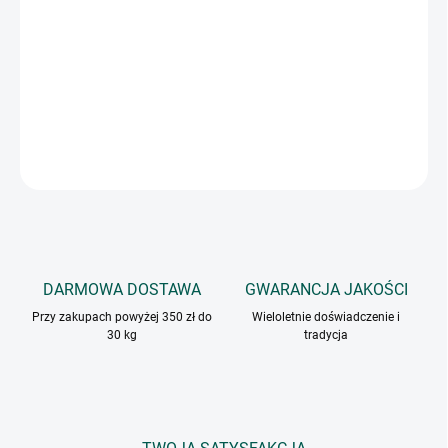
Przyprawa świetnie sprawdzi się jako dodatek do węgierskiego
gulaszu, a także do gulaszy, sosów pieprzowych czy zup, np.
flaków, fasoli, frankfurterek czy gulaszu.
INFORMACJE SZCZEGÓŁOWE
ZADAJ PYTANIE
DARMOWA DOSTAWA
GWARANCJA JAKOŚCI
Przy zakupach powyżej 350 zł do
Wieloletnie doświadczenie i
30 kg
tradycja