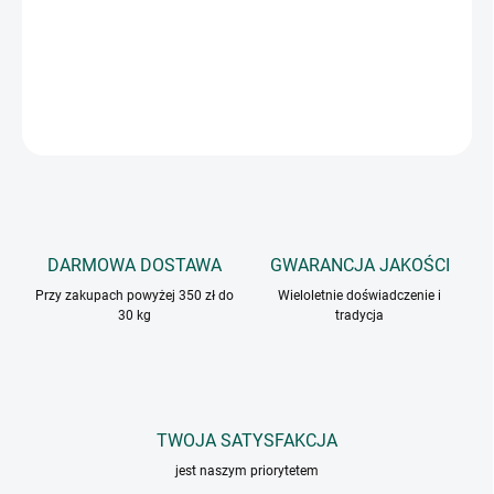
Mieszanka przypraw do grillowanego i pieczonego drobiu, która
po upieczeniu będzie pięknie chrupiąca.
INFORMACJE SZCZEGÓŁOWE
ZADAJ PYTANIE
DARMOWA DOSTAWA
GWARANCJA JAKOŚCI
Przy zakupach powyżej 350 zł do
Wieloletnie doświadczenie i
30 kg
tradycja
TWOJA SATYSFAKCJA
jest naszym priorytetem