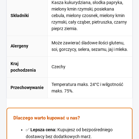
Kasza kukurydziana, słodka papryka,
mielony kmin rzymski, posiekana
Składniki
cebula, mielony czosnek, mielony kmin
rzymski, cały cząber, pietruszka, czarny
pieprz ziemia.
Może zawierać śladowe ilości glutenu,
Alergeny
soi, gorczycy, selera, sezamu, jaj i mleka.
Kraj
Czechy
pochodzenia
Temperatura maks. 24°C i wilgotność
Przechowywanie
maks. 75%.
Dlaczego warto kupować u nas?
✅
Lepsza cena:
Kupujesz od bezpośredniego
dostawcy bez dodatkowych marż.