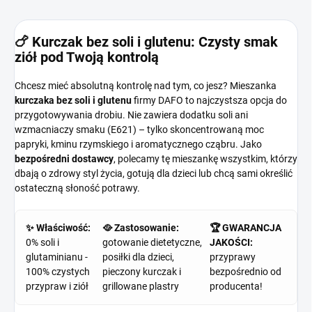
🍗 Kurczak bez soli i glutenu: Czysty smak
ziół pod Twoją kontrolą
Chcesz mieć absolutną kontrolę nad tym, co jesz? Mieszanka
kurczaka bez soli i glutenu
firmy DAFO to najczystsza opcja do
przygotowywania drobiu. Nie zawiera dodatku soli ani
wzmacniaczy smaku (E621) – tylko skoncentrowaną moc
papryki, kminu rzymskiego i aromatycznego cząbru. Jako
bezpośredni dostawcy
, polecamy tę mieszankę wszystkim, którzy
dbają o zdrowy styl życia, gotują dla dzieci lub chcą sami określić
ostateczną słoność potrawy.
✨ Właściwość:
🥘 Zastosowanie:
🏆 GWARANCJA
0% soli i
gotowanie dietetyczne,
JAKOŚCI:
glutaminianu -
posiłki dla dzieci,
przyprawy
100% czystych
pieczony kurczak i
bezpośrednio od
przypraw i ziół
grillowane plastry
producenta!