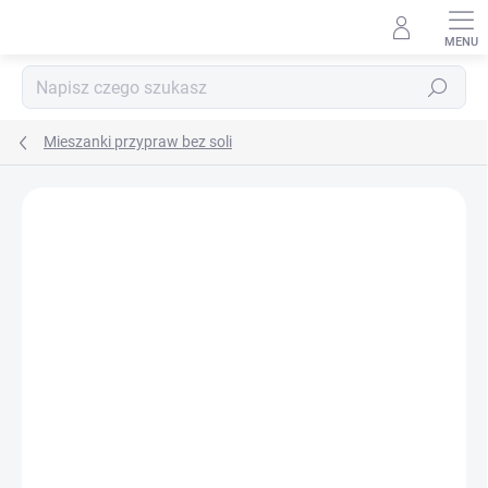
Przejść
do
treści
Szukaj
Mieszanki przypraw bez soli
MARKA:
DAFO