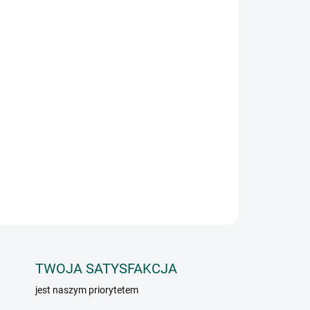
Dodaj do koszyka
owanego i pieczonego drobiu, która po
hrupiąca.
ZADAJ PYTANIE
TWOJA SATYSFAKCJA
jest naszym priorytetem