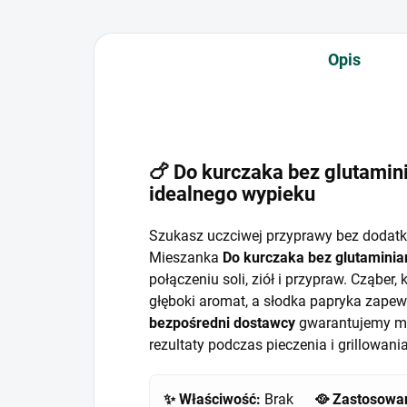
Opis
🍗 Do kurczaka bez glutamin
idealnego wypieku
Szukasz uczciwej przyprawy bez doda
Mieszanka
Do kurczaka bez glutaminia
połączeniu soli, ziół i przypraw. Cząber
głęboki aromat, a słodka papryka zapewn
bezpośredni dostawcy
gwarantujemy mi
rezultaty podczas pieczenia i grillowan
✨ Właściwość:
Brak
🥘 Zastosowa