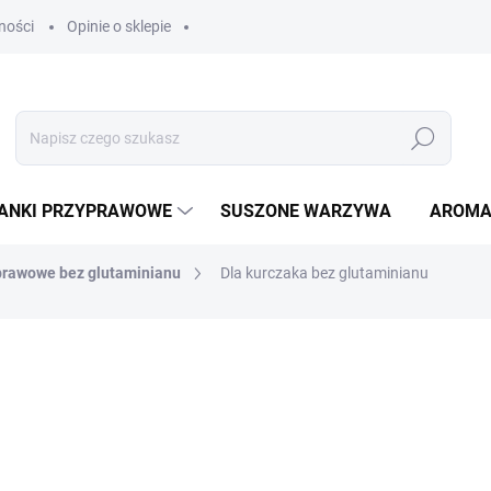
ności
Opinie o sklepie
Szukaj
ANKI PRZYPRAWOWE
SUSZONE WARZYWA
AROMA
prawowe bez glutaminianu
Dla kurczaka bez glutaminianu
od
zł2,50
/ szt
od
zł2,23
bez VAT
Cena
jednostkowa:
WYBIERZ WARIANT