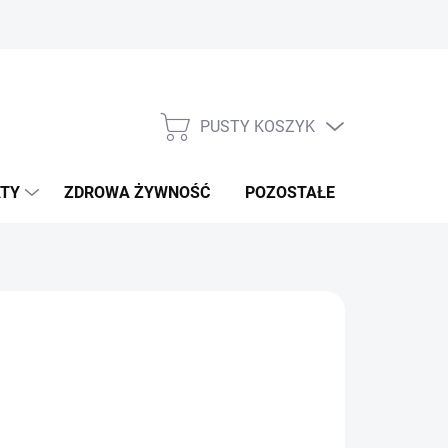
PUSTY KOSZYK
KOSZYK
TY
ZDROWA ŻYWNOŚĆ
POZOSTAŁE
NOWOŚCI!