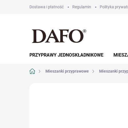
Przejść
Dostawa i płatność
Regulamin
Polityka prywat
do
treści
PRZYPRAWY JEDNOSKŁADNIKOWE
MIESZ
Home
Mieszanki przyprawowe
Mieszanki przy
MARKA:
DAFO