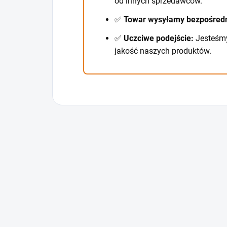
od innych sprzedawców.
✅
Towar wysyłamy bezpośredn
✅
Uczciwe podejście:
Jesteśmy
jakość naszych produktów.