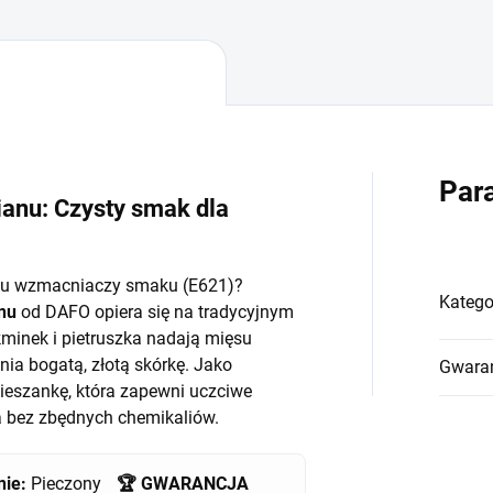
Par
ianu: Czysty smak dla
tku wzmacniaczy smaku (E621)?
Katego
nu
od DAFO opiera się na tradycyjnym
, kminek i pietruszka nadają mięsu
ia bogatą, złotą skórkę. Jako
Gwara
eszankę, która zapewni uczciwe
ia bez zbędnych chemikaliów.
nie:
Pieczony
🏆 GWARANCJA