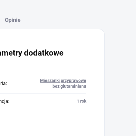
Opinie
ametry dodatkowe
Mieszanki przyprawowe
ria
:
bez glutaminianu
ncja
:
1 rok