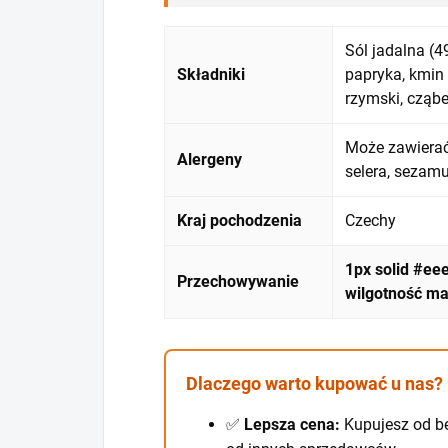
Sól jadalna (4
Składniki
papryka, kmin 
rzymski, cząber
Może zawierać 
Alergeny
selera, sezamu,
Kraj pochodzenia
Czechy
1px solid #ee
Przechowywanie
wilgotność ma
Dlaczego warto kupować u nas?
✅
Lepsza cena:
Kupujesz od b