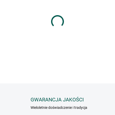
HMOTNOST
−
+
Mieszanka przypraw do grill
upieczeniu będzie pięknie c
INFORMACJE SZCZEGÓŁOWE
GWARANCJA JAKOŚCI
Wieloletnie doświadczenie i tradycja