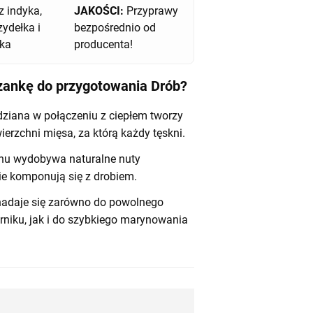
z indyka,
JAKOŚCI:
Przyprawy
zydełka i
bezpośrednio od
zka
producenta!
zankę do przygotowania Drób?
ziana w połączeniu z ciepłem tworzy
erzchni mięsa, za którą każdy tęskni.
nu wydobywa naturalne nuty
nie komponują się z drobiem.
nadaje się zarówno do powolnego
rniku, jak i do szybkiego marynowania