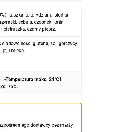
9%), kaszka kukurydziana, słodka
rzymski, cebula, czosnek, kmin
, pietruszka, czarny pieprz.
śladowe ilości glutenu, soi, gorczycy,
 jaj i mleka.
e;">Temperatura maks. 24°C i
ks. 75%.
ezpośredniego dostawcy bez marży