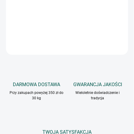
Tradycyjna mieszanka przypraw kuchni bałkańskiej,
odpowiednia do przyprawiania mięsa mielonego, pieczonych
warzyw i różnych mięs. Nadaje się również do roślin
strączkowych, słonego twarogu i past do smarowania.
INFORMACJE SZCZEGÓŁOWE
ZADAJ PYTANIE
DARMOWA DOSTAWA
GWARANCJA JAKOŚCI
Przy zakupach powyżej 350 zł do
Wieloletnie doświadczenie i
30 kg
tradycja
TWOJA SATYSFAKCJA