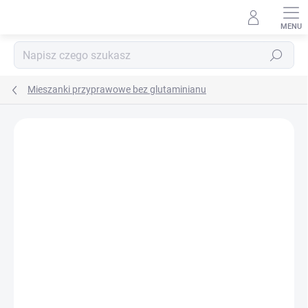
Przejść
do
treści
Szukaj
Mieszanki przyprawowe bez glutaminianu
MARKA:
DAFO