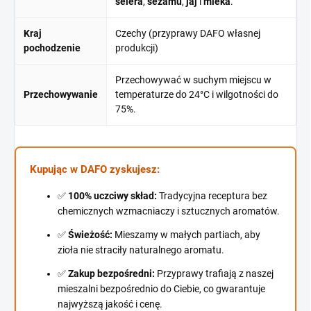
selera
,
sezamu
,
jaj
i
mleka
.
Kraj
Czechy (przyprawy DAFO własnej
pochodzenie
produkcji)
Przechowywać w suchym miejscu w
Przechowywanie
temperaturze do 24°C i wilgotności do
75%.
Kupując w DAFO zyskujesz:
✅
100% uczciwy skład:
Tradycyjna receptura bez
chemicznych wzmacniaczy i sztucznych aromatów.
✅
Świeżość:
Mieszamy w małych partiach, aby
zioła nie straciły naturalnego aromatu.
✅
Zakup bezpośredni:
Przyprawy trafiają z naszej
mieszalni bezpośrednio do Ciebie, co gwarantuje
najwyższą jakość i cenę.