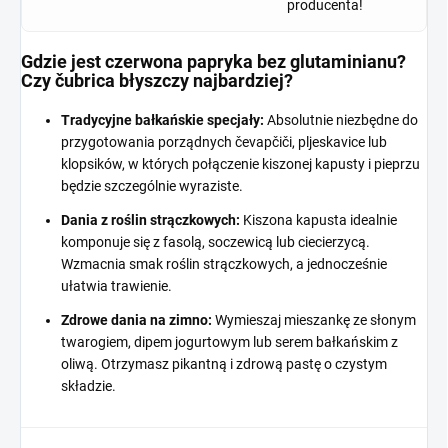
producenta!
Gdzie jest czerwona papryka bez glutaminianu?
Czy čubrica błyszczy najbardziej?
Tradycyjne bałkańskie specjały:
Absolutnie niezbędne do
przygotowania porządnych čevapčiči, pljeskavice lub
klopsików, w których połączenie kiszonej kapusty i pieprzu
będzie szczególnie wyraziste.
Dania z roślin strączkowych:
Kiszona kapusta idealnie
komponuje się z fasolą, soczewicą lub ciecierzycą.
Wzmacnia smak roślin strączkowych, a jednocześnie
ułatwia trawienie.
Zdrowe dania na zimno:
Wymieszaj mieszankę ze słonym
twarogiem, dipem jogurtowym lub serem bałkańskim z
oliwą. Otrzymasz pikantną i zdrową pastę o czystym
składzie.