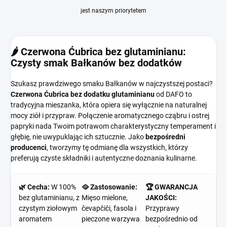
jest naszym priorytetem
🌶️ Czerwona Ćubrica bez glutaminianu:
Czysty smak Bałkanów bez dodatków
Szukasz prawdziwego smaku Bałkanów w najczystszej postaci?
Czerwona Ćubrica bez dodatku glutaminianu
od DAFO to
tradycyjna mieszanka, która opiera się wyłącznie na naturalnej
mocy ziół i przypraw. Połączenie aromatycznego cząbru i ostrej
papryki nada Twoim potrawom charakterystyczny temperament i
głębię, nie uwypuklając ich sztucznie. Jako
bezpośredni
producenci
, tworzymy tę odmianę dla wszystkich, którzy
preferują czyste składniki i autentyczne doznania kulinarne.
🌿 Cecha:
W 100%
🥘 Zastosowanie:
🏆 GWARANCJA
bez glutaminianu, z
Mięso mielone,
JAKOŚCI:
czystym ziołowym
čevapčiči, fasola i
Przyprawy
aromatem
pieczone warzywa
bezpośrednio od