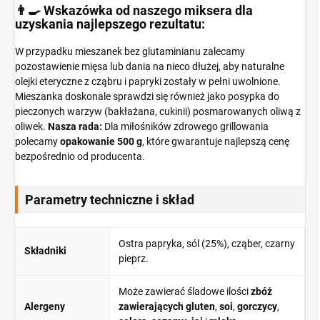
👨‍🍳 Wskazówka od naszego miksera dla
uzyskania najlepszego rezultatu:
W przypadku mieszanek bez glutaminianu zalecamy
pozostawienie mięsa lub dania na nieco dłużej, aby naturalne
olejki eteryczne z cząbru i papryki zostały w pełni uwolnione.
Mieszanka doskonale sprawdzi się również jako posypka do
pieczonych warzyw (bakłażana, cukinii) posmarowanych oliwą z
oliwek.
Nasza rada:
Dla miłośników zdrowego grillowania
polecamy
opakowanie 500 g
, które gwarantuje najlepszą cenę
bezpośrednio od producenta.
Parametry techniczne i skład
Ostra papryka, sól (25%), cząber, czarny
Składniki
pieprz.
Może zawierać śladowe ilości
zbóż
Alergeny
zawierających gluten
,
soi
,
gorczycy
,