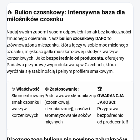
🧄 Bulion czosnkowy: Intensywna baza dla
miłośników czosnku
Nadaj swoim zupom i sosom odpowiedni smak bez konieczności
żmudnego obierania. Nasz
bulion czosnkowy DAFO
to
zrównoważona mieszanka, która łączy w sobie moc mielonego
czosnku, miękkość gałki muszkatołowej i słodycz warzyw
korzeniowych. Jako
bezpośrednio od producenta
, oferujemy
Państwu przyprawę wyprodukowaną w Czechach, która
wyróżnia się stabilnością i pełnym profilem smakowym.
✨ Właściwość:
🥘 Zastosowanie:
🏆
Skoncentrowany
Podstawowe składniki zup
GWARANCJA
smak czosnku i
(czosnkowej,
JAKOŚCI:
warzyw
ziemniaczanej), sosów i
Przyprawa
korzeniowych
aromatyzowanie soków
bezpośrednio
mięsnych
od producenta!!
Dlaczego tego bulionu nie powinno zabraknąć w