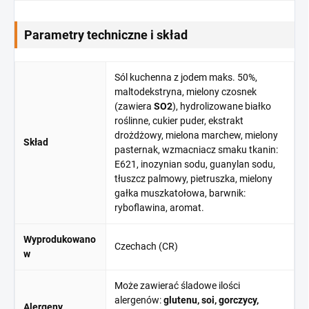
Parametry techniczne i skład
Sól kuchenna z jodem maks. 50%,
maltodekstryna, mielony czosnek
(zawiera
SO2
), hydrolizowane białko
roślinne, cukier puder, ekstrakt
drożdżowy, mielona marchew, mielony
Skład
pasternak, wzmacniacz smaku tkanin:
E621, inozynian sodu, guanylan sodu,
tłuszcz palmowy, pietruszka, mielony
gałka muszkatołowa, barwnik:
ryboflawina, aromat.
Wyprodukowano
Czechach (CR)
w
Może zawierać śladowe ilości
alergenów:
glutenu, soi, gorczycy,
Alergeny