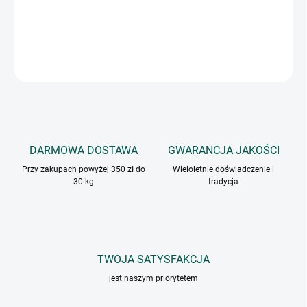
Aromat do zup i sosów o smaku czosnku.
INFORMACJE SZCZEGÓŁOWE
ZADAJ PYTANIE
DARMOWA DOSTAWA
GWARANCJA JAKOŚCI
Przy zakupach powyżej 350 zł do
Wieloletnie doświadczenie i
30 kg
tradycja
TWOJA SATYSFAKCJA
jest naszym priorytetem